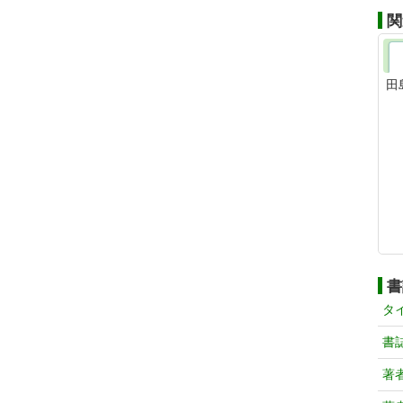
関
田
書
タ
書
著