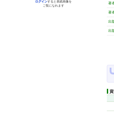
ログイン
すると表紙画像を
著
ご覧になれます
著
出
出
資