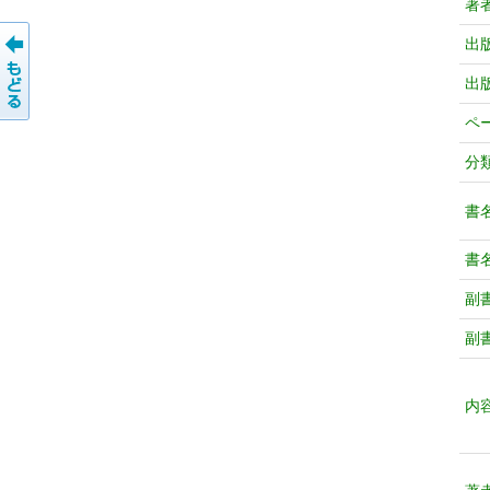
著
出
出
ペ
分
書
書
副
副
内