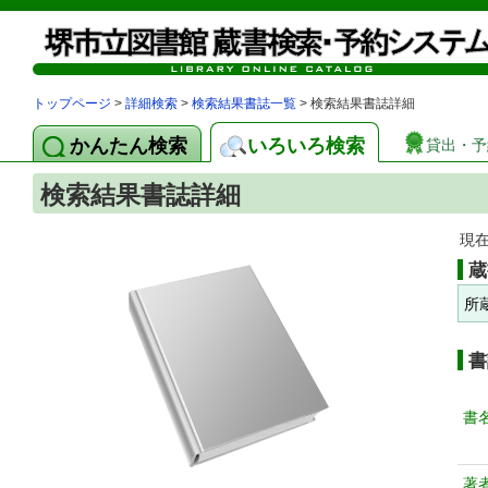
トップページ
>
詳細検索
>
検索結果書誌一覧
> 検索結果書誌詳細
かんたん検索
いろいろ検索
貸出・予
検索結果書誌詳細
現
蔵
所
書
書
著