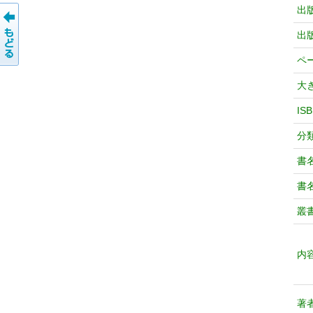
出
出
ペ
大
IS
分
書
書
叢
内
著