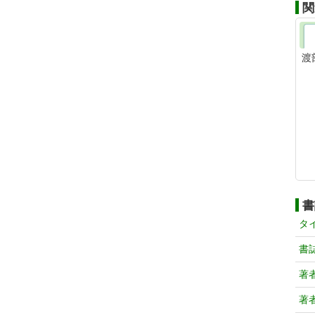
関
渡
書
タ
書
著
著