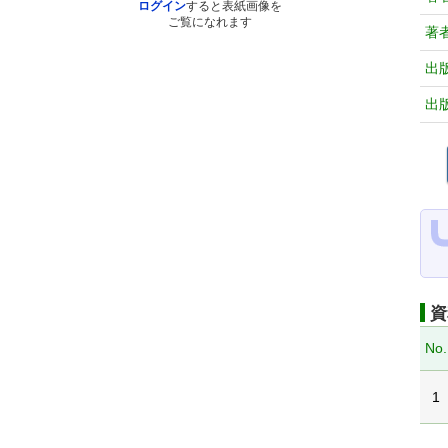
ログイン
すると表紙画像を
ご覧になれます
著
出
出
資
No.
1