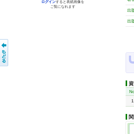
ログイン
すると表紙画像を
ご覧になれます
出
出
資
No
1
関