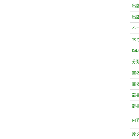
出
出
ペ
大
IS
分
書
書
叢
叢
内
原