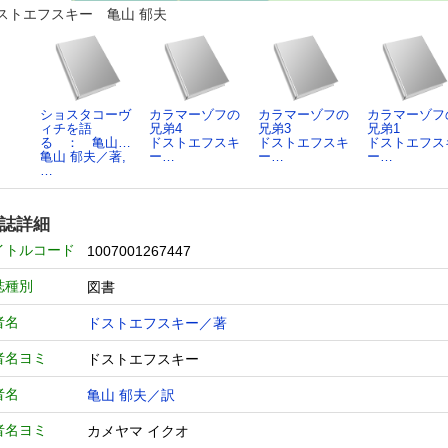
ストエフスキー 亀山 郁夫
ショスタコーヴ
カラマーゾフの
カラマーゾフの
カラマーゾフ
ィチを語
兄弟4
兄弟3
兄弟1
る ： 亀山…
ドストエフスキ
ドストエフスキ
ドストエフス
亀山 郁夫／著,
ー…
ー…
ー…
…
誌詳細
イトルコード
1007001267447
誌種別
図書
者名
ドストエフスキー／著
者名ヨミ
ドストエフスキー
者名
亀山 郁夫／訳
者名ヨミ
カメヤマ イクオ