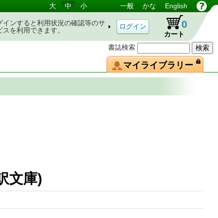
大
中
小
一般
かな
English
0
グインすると利用状況の確認等のサ
ビスを利用できます。
カート
書誌検索
マイライブラリー
典新訳文庫)