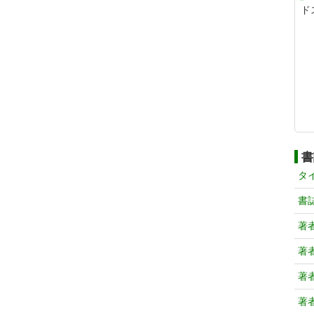
ド
書
タ
書
著
著
著
著