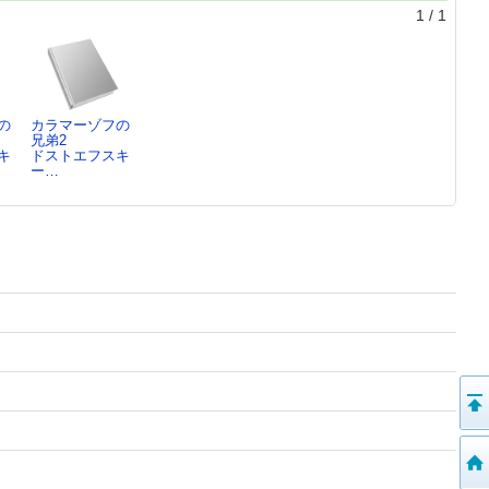
1
/
1
の
カラマーゾフの
兄弟2
キ
ドストエフスキ
ー…