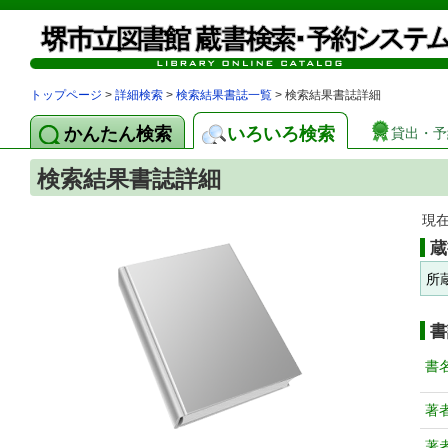
トップページ
>
詳細検索
>
検索結果書誌一覧
> 検索結果書誌詳細
かんたん検索
いろいろ検索
貸出・予
検索結果書誌詳細
現
蔵
所
書
書
著
著