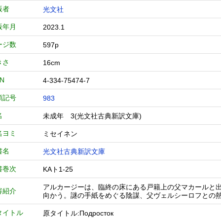
版者
光文社
版年月
2023.1
ージ数
597p
きさ
16cm
BN
4-334-75474-7
類記号
983
名
未成年 3(光文社古典新訳文庫)
名ヨミ
ミセイネン
書名
光文社古典新訳文庫
書巻次
KAト1-25
アルカージーは、臨終の床にある戸籍上の父マカールと
容紹介
向かう。謎の手紙をめぐる陰謀、父ヴェルシーロフとの熱
タイトル
原タイトル:Подросток