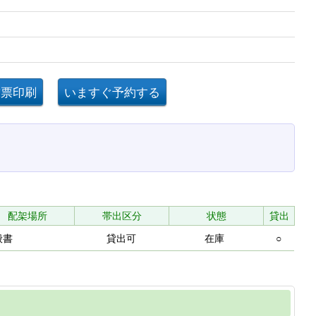
配架場所
帯出区分
状態
貸出
般書
貸出可
在庫
○