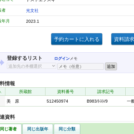
版者
光文社
版年月
2023.1
登録するリスト
ログイン
メモ
料情報
.
所蔵館
資料番号
請求記号
美 原
512450974
B983/ﾄｽﾄ/9
一
連資料
同じ著者
同じ出版年
同じ分類