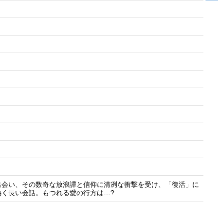
出会い、その数奇な放浪譚と信仰に清冽な衝撃を受け、「復活」に
く長い会話。もつれる愛の行方は…?