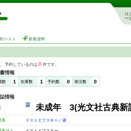
図書館 蔵書検索・予約システム
ロ
ー
約ベスト
新着資料
0
在、予約しているのは
件です。
書情報
1
1
0
0
蔵数
在庫数
予約数
発注数
誌情報
未成年 3(光文社古
名
者名
ドストエフスキー／著
者名ヨミ
ドストエフスキー