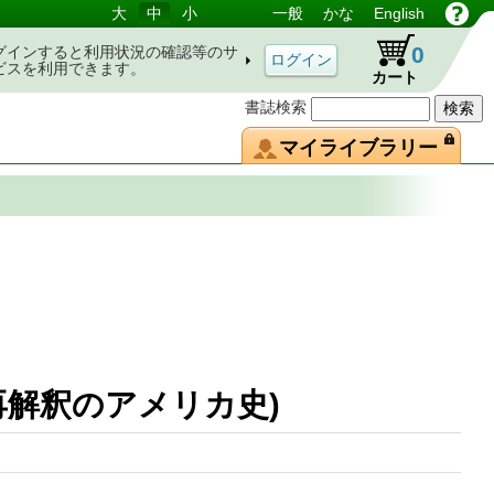
大
中
小
一般
かな
English
0
グインすると利用状況の確認等のサ
ビスを利用できます。
カート
書誌検索
マイライブラリー
(再解釈のアメリカ史)