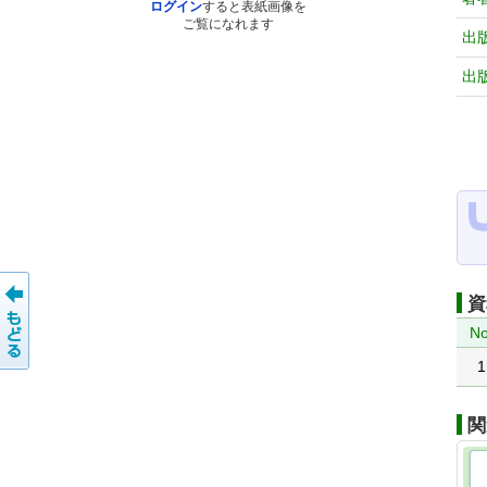
ログイン
すると表紙画像を
ご覧になれます
出
出
資
No
1
関