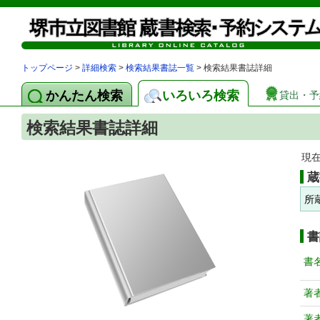
トップページ
>
詳細検索
>
検索結果書誌一覧
> 検索結果書誌詳細
かんたん検索
いろいろ検索
貸出・予
検索結果書誌詳細
現
蔵
所
書
書
著
著