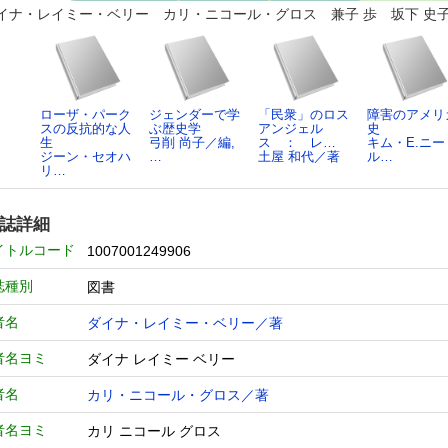
イナ・レイミー・ベリー カリ・ニコール・グロス 兼子 歩 坂下 史子
ローザ・パーク
ジェンダーで学
「民衆」のロス
障害のアメリ
スの反抗的な人
ぶ歴史学
アンジェル
史
生
弓削 尚子／編,
ス ： レ…
キム・E.ニー
ジーン・セオハ
…
土屋 和代／著
ル…
リ…
誌詳細
イトルコード
1007001249906
誌種別
図書
者名
ダイナ・レイミー・ベリー／著
者名ヨミ
ダイナ レイミー ベリー
者名
カリ・ニコール・グロス／著
者名ヨミ
カリ ニコール グロス