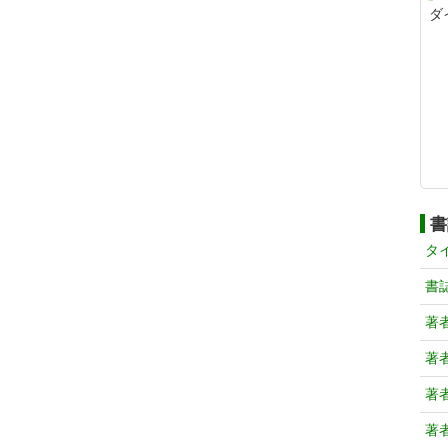
ダ
書
タ
書
著
著
著
著