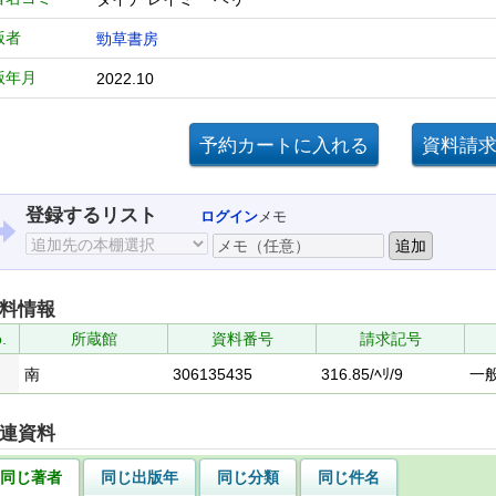
版者
勁草書房
版年月
2022.10
登録するリスト
ログイン
メモ
料情報
.
所蔵館
資料番号
請求記号
南
306135435
316.85/ﾍﾘ/9
一
連資料
同じ著者
同じ出版年
同じ分類
同じ件名