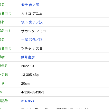
者名
兼子 歩／訳
者名ヨミ
カネコ アユム
者名
坂下 史子／訳
者名ヨミ
サカシタ フミコ
者名
土屋 和代／訳
者名ヨミ
ツチヤ カズヨ
版者
勁草書房
版年月
2022.10
ージ数
13,305,43p
きさ
20cm
BN
4-326-65438-3
類記号
316.853