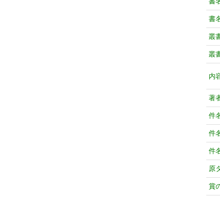
書
書
叢
叢
内
著
件
件
件
原
賞