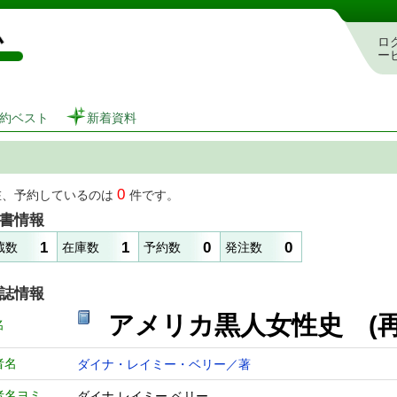
図書館 蔵書検索・予約システム
ロ
ー
約ベスト
新着資料
0
在、予約しているのは
件です。
書情報
1
1
0
0
蔵数
在庫数
予約数
発注数
誌情報
アメリカ黒人女性史 
名
者名
ダイナ・レイミー・ベリー／著
者名ヨミ
ダイナ レイミー ベリー