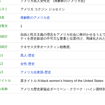
名
アメリカ黒人女性史 (再解釈のアメリカ史)
名ヨミ
アメリカ コクジン ジョセイシ
書名
再解釈のアメリカ史
書巻次
1
自由と民主主義の理念をアメリカ社会に根付かせるうえ
容紹介
ティを歴史叙述の不可欠な要素と位置付け、周縁化され
者紹介
テキサス大学オースティン校教授。
名1
黒人-歴史
名2
女性-歴史
名3
アメリカ合衆国-歴史
タイトル
原タイトル:A black women's history of the United States
の名称
アメリカ歴史家協会ダーリーン・クラーク・ハイン賞特