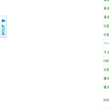
著
著
出
出
ペ
大
IS
分
書
書
内