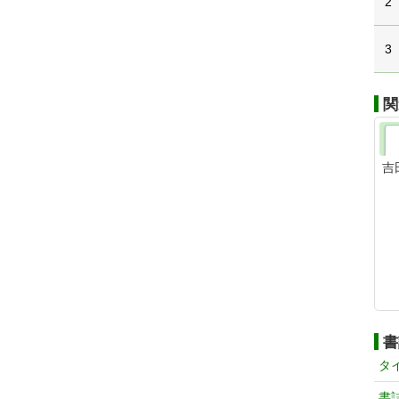
2
3
関
吉
書
タ
書