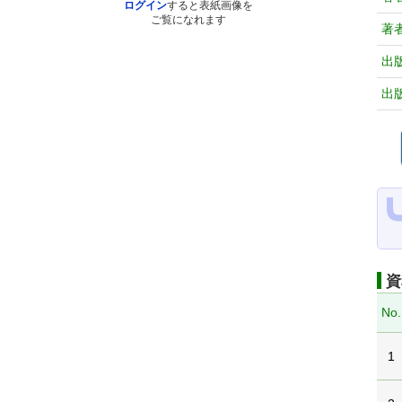
ログイン
すると表紙画像を
ご覧になれます
著
出
出
資
No.
1