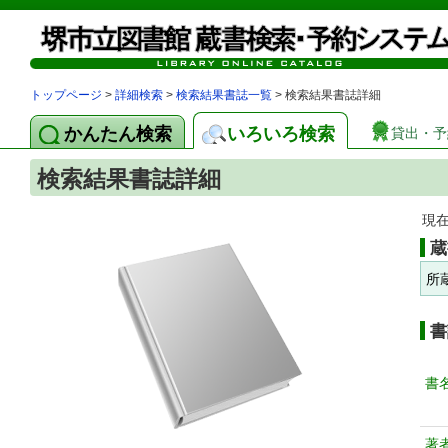
トップページ
>
詳細検索
>
検索結果書誌一覧
> 検索結果書誌詳細
かんたん検索
いろいろ検索
貸出・予
検索結果書誌詳細
現
蔵
所
書
書
著