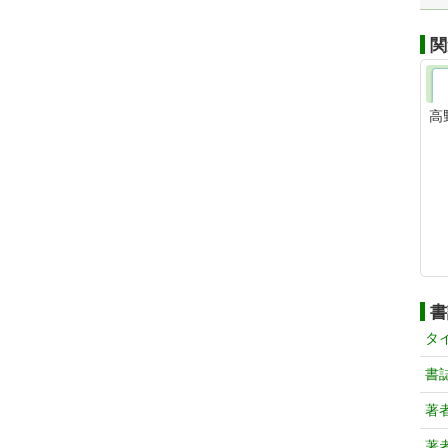
関
高
書
タ
書
著
著