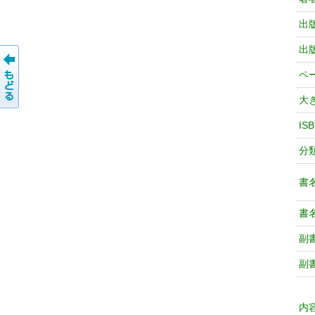
出
出
ペ
大
IS
分
書
書
副
副
内