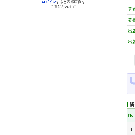
ログイン
すると表紙画像を
ご覧になれます
著
著
出
出
資
No.
1