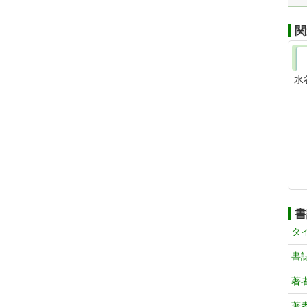
関
水
書
タ
書
著
著