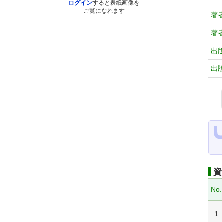
ログイン
すると表紙画像を
ご覧になれます
著
著
出
出
資
No.
1