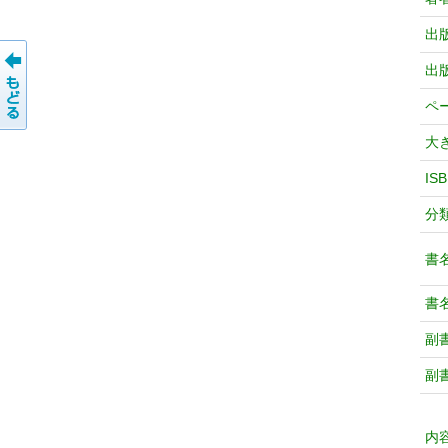
出
出
ペ
大
IS
分
書
書
副
副
内