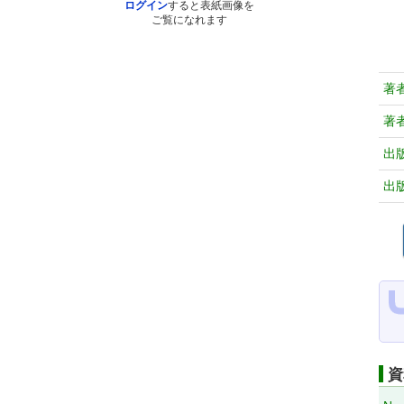
ログイン
すると表紙画像を
ご覧になれます
著
著
出
出
資