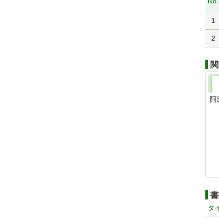
No.
1
2
関
阿
書
タ