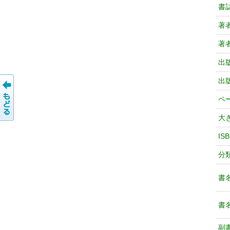
書
著
著
出
出
ペ
大
IS
分
書
書
副