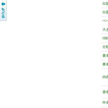
出
出
ペ
大
IS
分
書
書
内
著
件