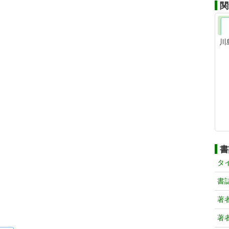
関
川
書
タ
書
著
著