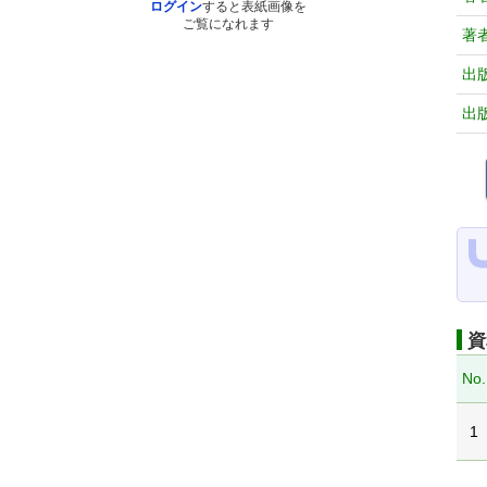
ログイン
すると表紙画像を
ご覧になれます
著
出
出
資
No.
1