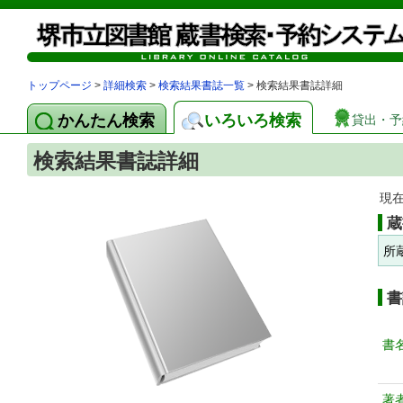
トップページ
>
詳細検索
>
検索結果書誌一覧
> 検索結果書誌詳細
かんたん検索
いろいろ検索
貸出・予
検索結果書誌詳細
現
蔵
所
書
書
著