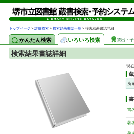
トップページ
>
詳細検索
>
検索結果書誌一覧
> 検索結果書誌詳細
かんたん検索
いろいろ検索
貸出・予
検索結果書誌詳細
現
蔵
所
書
書
著
著