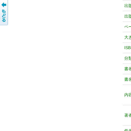
出
出
ペ
大
IS
分
書
書
内
著
件