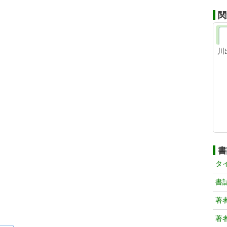
関
川
書
タ
書
著
著