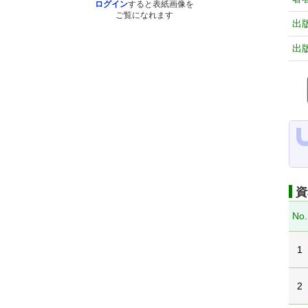
ログイン
すると表紙画像を
ご覧になれます
出
出
資
No.
1
2