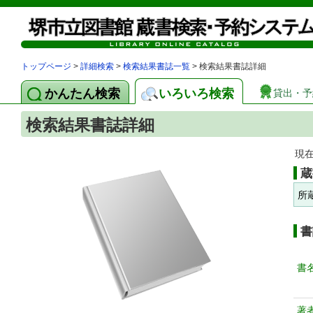
トップページ
>
詳細検索
>
検索結果書誌一覧
> 検索結果書誌詳細
かんたん検索
いろいろ検索
貸出・予
検索結果書誌詳細
現
蔵
所
書
書
著