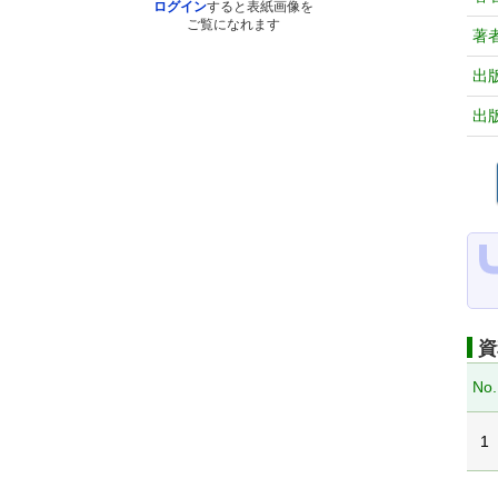
ログイン
すると表紙画像を
ご覧になれます
著
出
出
資
No.
1