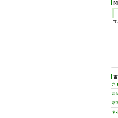
関
茨
書
タ
書
著
著