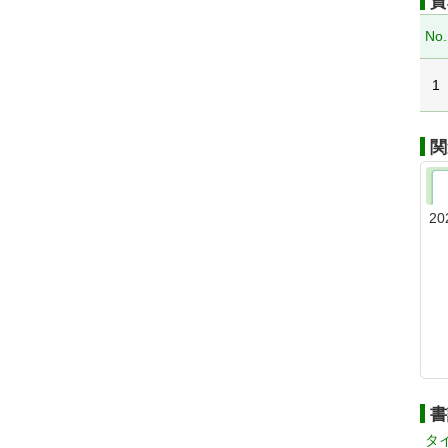
資
No.
1
関
20
書
タ