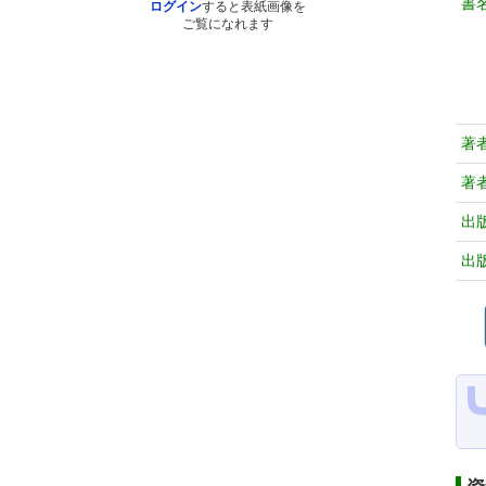
書
ログイン
すると表紙画像を
ご覧になれます
著
著
出
出