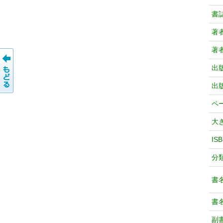
書
著
著
出
出
ペ
大
IS
分
書
書
副