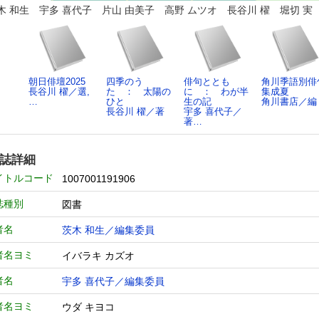
木 和生 宇多 喜代子 片山 由美子 高野 ムツオ 長谷川 櫂 堀切 実
朝日俳壇2025
四季のう
俳句ととも
角川季語別俳
長谷川 櫂／選,
た ： 太陽の
に ： わが半
集成夏
…
ひと
生の記
角川書店／編
長谷川 櫂／著
宇多 喜代子／
著…
誌詳細
イトルコード
1007001191906
誌種別
図書
者名
茨木 和生／編集委員
者名ヨミ
イバラキ カズオ
者名
宇多 喜代子／編集委員
者名ヨミ
ウダ キヨコ