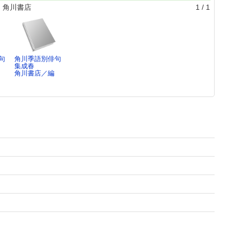
 角川書店
1
/
1
句
角川季語別俳句
集成春
角川書店／編