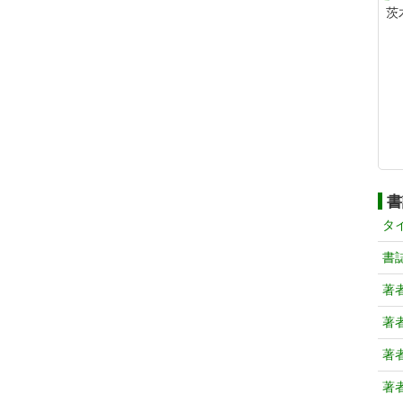
茨
書
タ
書
著
著
著
著