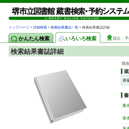
トップページ
>
詳細検索
>
検索結果書誌一覧
> 検索結果書誌詳細
かんたん検索
いろいろ検索
貸出・予
検索結果書誌詳細
現
蔵
所
書
書
著
著