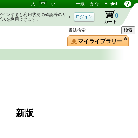
大
中
小
一般
かな
English
0
グインすると利用状況の確認等のサ
ビスを利用できます。
カート
書誌検索
マイライブラリー
春 新版