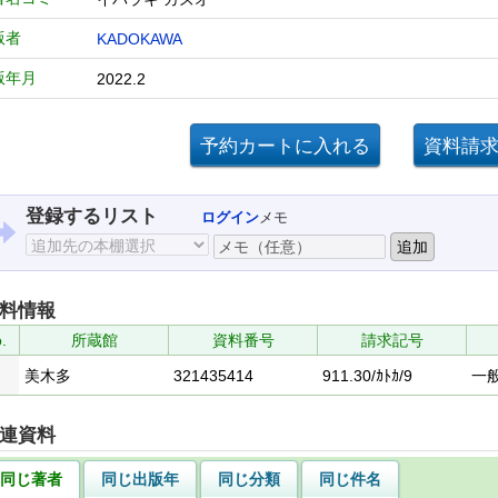
版者
KADOKAWA
版年月
2022.2
登録するリスト
ログイン
メモ
料情報
.
所蔵館
資料番号
請求記号
美木多
321435414
911.30/ｶﾄｶ/9
一
連資料
同じ著者
同じ出版年
同じ分類
同じ件名