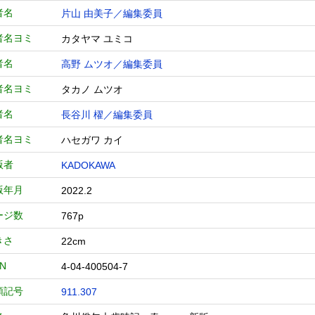
者名
片山 由美子／編集委員
者名ヨミ
カタヤマ ユミコ
者名
高野 ムツオ／編集委員
者名ヨミ
タカノ ムツオ
者名
長谷川 櫂／編集委員
者名ヨミ
ハセガワ カイ
版者
KADOKAWA
版年月
2022.2
ージ数
767p
きさ
22cm
BN
4-04-400504-7
類記号
911.307