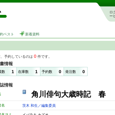
図書館 蔵書検索・予約システム
ロ
ー
約ベスト
新着資料
0
在、予約しているのは
件です。
書情報
1
1
0
0
蔵数
在庫数
予約数
発注数
誌情報
角川俳句大歳時記 
名
者名
茨木 和生／編集委員
者名ヨミ
イバラキ カズオ