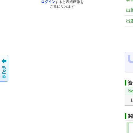
ログイン
すると表紙画像を
ご覧になれます
出
出
資
No
1
関