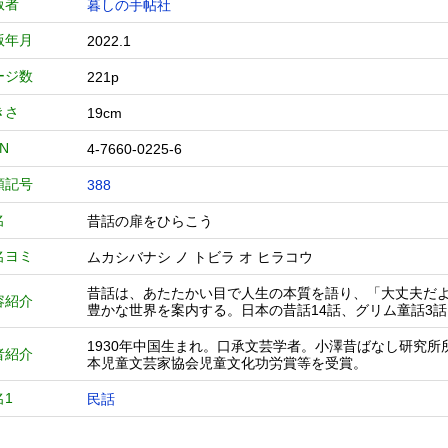
版者
暮しの手帖社
版年月
2022.1
ージ数
221p
きさ
19cm
BN
4-7660-0225-6
類記号
388
名
昔話の扉をひらこう
名ヨミ
ムカシバナシ ノ トビラ オ ヒラコウ
昔話は、あたたかい目で人生の本質を語り、「大丈夫だよ
容紹介
豊かな世界を案内する。日本の昔話14話、グリム童話3
1930年中国生まれ。口承文芸学者。小澤昔ばなし研究
者紹介
本児童文芸家協会児童文化功労賞等を受賞。
名1
民話