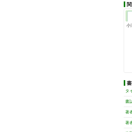
関
小
書
タ
書
著
著