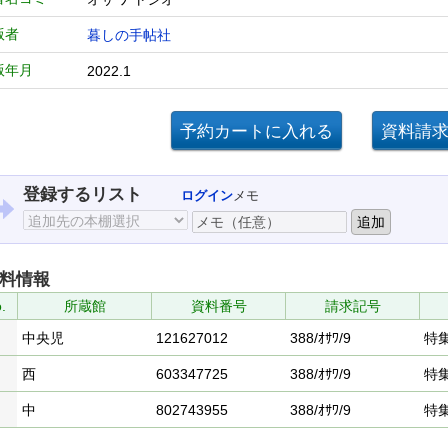
版者
暮しの手帖社
版年月
2022.1
登録するリスト
ログイン
メモ
料情報
.
所蔵館
資料番号
請求記号
中央児
121627012
388/ｵｻﾜ/9
特
西
603347725
388/ｵｻﾜ/9
特
中
802743955
388/ｵｻﾜ/9
特