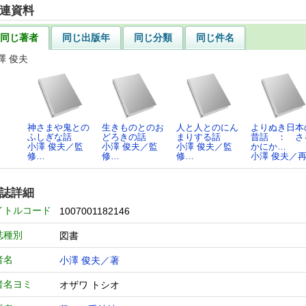
連資料
同じ著者
同じ出版年
同じ分類
同じ件名
澤 俊夫
神さまや鬼との
生きものとのお
人と人とのにん
よりぬき日本
ふしぎな話
どろきの話
まりする話
昔話 ： さ
小澤 俊夫／監
小澤 俊夫／監
小澤 俊夫／監
かにか…
修…
修…
修…
小澤 俊夫／
誌詳細
イトルコード
1007001182146
誌種別
図書
者名
小澤 俊夫／著
者名ヨミ
オザワ トシオ