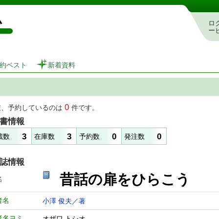
図書館 蔵書検索・予約システム
ロ
ー
約ベスト
新着資料
0
在、予約しているのは
件です。
書情報
3
3
0
0
蔵数
在庫数
予約数
発注数
誌情報
昔話の扉をひら
名
者名
小澤 俊夫／著
者名ヨミ
オザワ トシオ