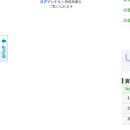
ログイン
すると表紙画像を
ご覧になれます
出
出
資
No
1
2
3