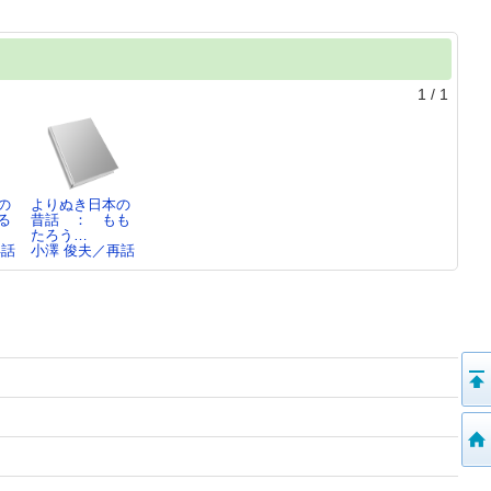
1
/
1
の
よりぬき日本の
る
昔話 ： もも
たろう…
再話
小澤 俊夫／再話