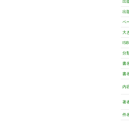
出
出
ペ
大
IS
分
書
書
内
著
件