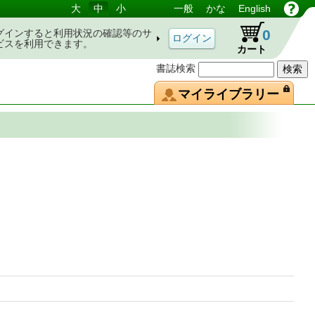
大
中
小
一般
かな
English
0
グインすると利用状況の確認等のサ
ビスを利用できます。
カート
書誌検索
マイライブラリー
こう