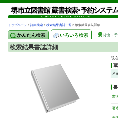
トップページ
>
詳細検索
>
検索結果書誌一覧
> 検索結果書誌詳細
かんたん検索
いろいろ検索
貸出・予
検索結果書誌詳細
現
蔵
所
書
書
著
著