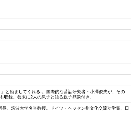
」と励ましてくれる-。国際的な昔話研究者・小澤俊夫が、その
話も収録。巻末に2人の息子と語る親子鼎談付き。
所所長。筑波大学名誉教授。ドイツ・ヘッセン州文化交流功労賞、日