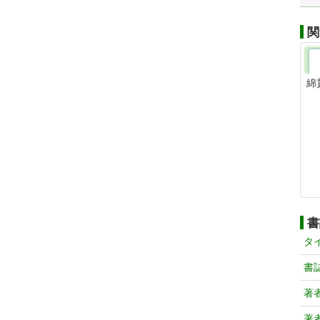
関
綿
書
タ
書
著
著