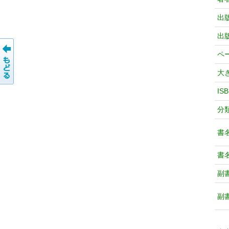
出
出
ペ
大
IS
分
書
書
副
副