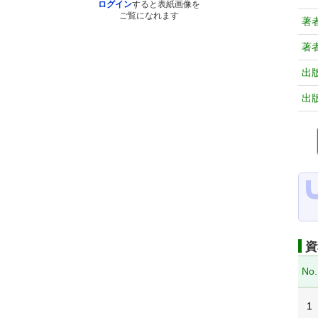
ログイン
すると表紙画像を
ご覧になれます
著
著
出
出
資
No.
1