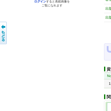
ログイン
すると表紙画像を
ご覧になれます
出
出
資
No
1
関