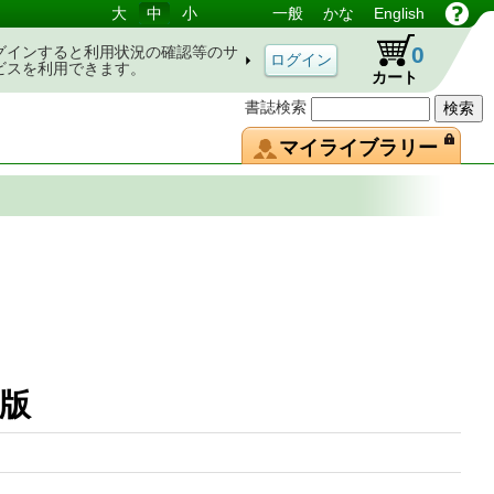
大
中
小
一般
かな
English
0
グインすると利用状況の確認等のサ
ビスを利用できます。
カート
書誌検索
マイライブラリー
22年版