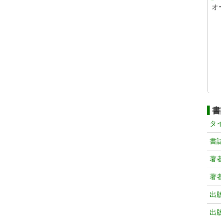
オ
書
タ
書
著
著
出
出