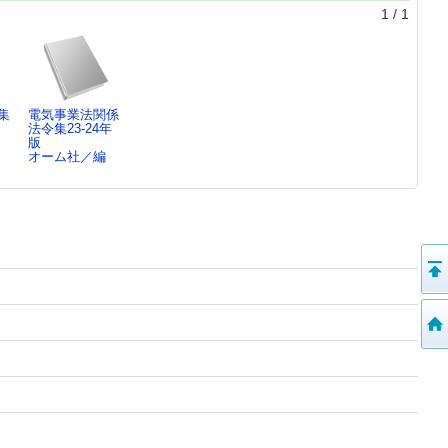
1
/
1
集
電気事業法関係
法令集23-24年
版
オーム社／編