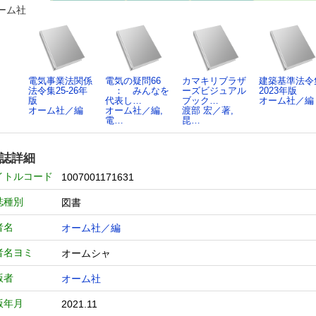
ーム社
電気事業法関係
電気の疑問66
カマキリブラザ
建築基準法令
法令集25-26年
： みんなを
ーズビジュアル
2023年版
版
代表し…
ブック…
オーム社／編
オーム社／編
オーム社／編,
渡部 宏／著,
電…
昆…
誌詳細
イトルコード
1007001171631
誌種別
図書
者名
オーム社／編
者名ヨミ
オームシャ
版者
オーム社
版年月
2021.11