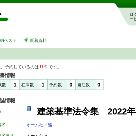
図書館 蔵書検索・予約システム
ロ
ー
約ベスト
新着資料
0
在、予約しているのは
件です。
書情報
1
1
0
0
蔵数
在庫数
予約数
発注数
誌情報
建築基準法令集 20
名
者名
オーム社／編
者名ヨミ
オームシャ