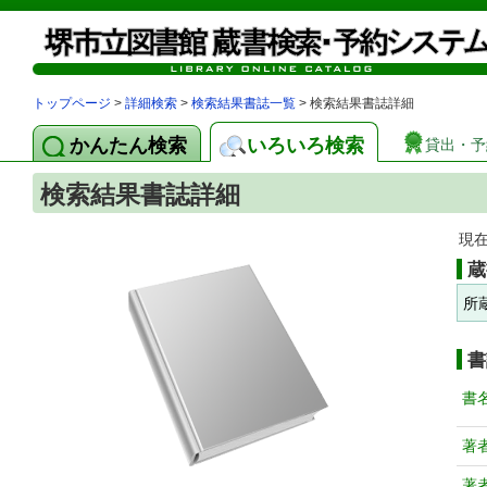
トップページ
>
詳細検索
>
検索結果書誌一覧
> 検索結果書誌詳細
かんたん検索
いろいろ検索
貸出・予
検索結果書誌詳細
現
蔵
所
書
書
著
著