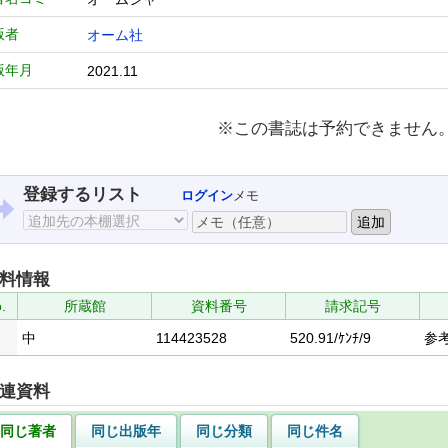
版者
オーム社
版年月
2021.11
※この書誌は予約できません
登録するリスト
ログイン
メモ
料情報
.
所蔵館
資料番号
請求記号
中
114423528
520.91/ｹﾝﾁ/9
参
連資料
同じ著者
同じ出版年
同じ分類
同じ件名