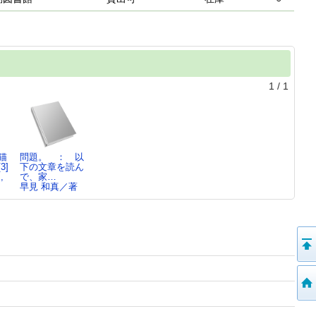
1
/
1
猫
問題。 ： 以
3]
下の文章を読ん
,
で、家…
早見 和真／著