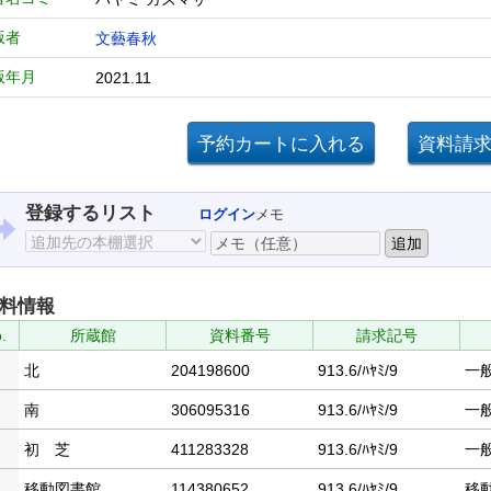
版者
文藝春秋
版年月
2021.11
登録するリスト
ログイン
メモ
料情報
.
所蔵館
資料番号
請求記号
北
204198600
913.6/ﾊﾔﾐ/9
一
南
306095316
913.6/ﾊﾔﾐ/9
一
初 芝
411283328
913.6/ﾊﾔﾐ/9
一
移動図書館
114380652
913.6/ﾊﾔﾐ/9
移