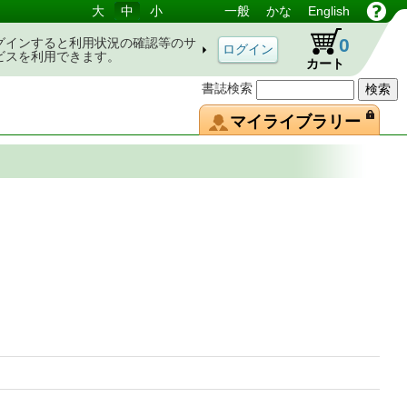
大
中
小
一般
かな
English
0
グインすると利用状況の確認等のサ
ビスを利用できます。
カート
書誌検索
マイライブラリー
シカ