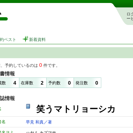
図書館 蔵書検索・予約システム
ロ
ー
約ベスト
新着資料
0
在、予約しているのは
件です。
書情報
4
2
0
0
蔵数
在庫数
予約数
発注数
誌情報
笑うマトリョー
名
者名
早見 和真／著
者名ヨミ
ハヤミ カズマサ