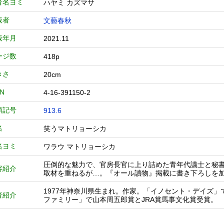
者名ヨミ
ハヤミ カズマサ
版者
文藝春秋
版年月
2021.11
ージ数
418p
きさ
20cm
BN
4-16-391150-2
類記号
913.6
名
笑うマトリョーシカ
名ヨミ
ワラウ マトリョーシカ
圧倒的な魅力で、官房長官に上り詰めた青年代議士と秘
容紹介
取材を重ねるが…。『オール讀物』掲載に書き下ろしを
1977年神奈川県生まれ。作家。「イノセント・デイズ」
者紹介
ファミリー」で山本周五郎賞とJRA賞馬事文化賞受賞。