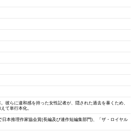
書。彼らに違和感を持った女性記者が、隠された過去を暴くため、
加えて単行本化。
で日本推理作家協会賞(長編及び連作短編集部門)、「ザ・ロイヤル