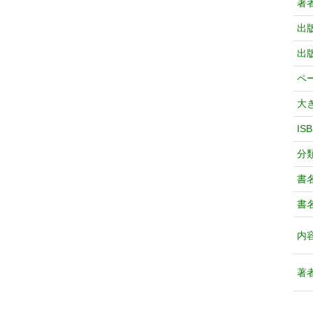
著
出
出
ペ
大
IS
分
書
書
内
著