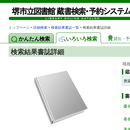
トップページ
>
詳細検索
>
検索結果書誌一覧
> 検索結果書誌詳細
かんたん検索
いろいろ検索
貸出・予
検索結果書誌詳細
現
蔵
所
書
書
著
著