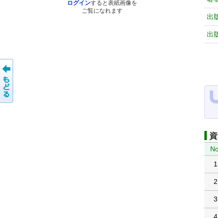
ログイン
すると表紙画像を
ご覧になれます
出
出
資
No
1
2
3
4