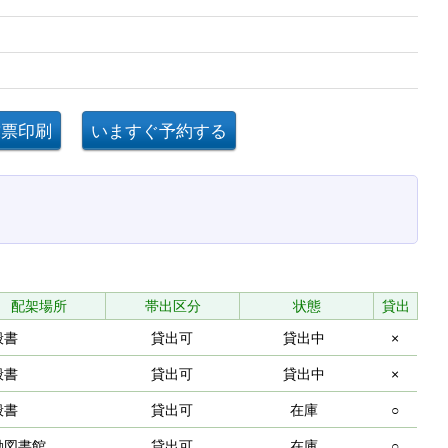
配架場所
帯出区分
状態
貸出
般書
貸出可
貸出中
×
般書
貸出可
貸出中
×
般書
貸出可
在庫
○
動図書館
貸出可
在庫
○