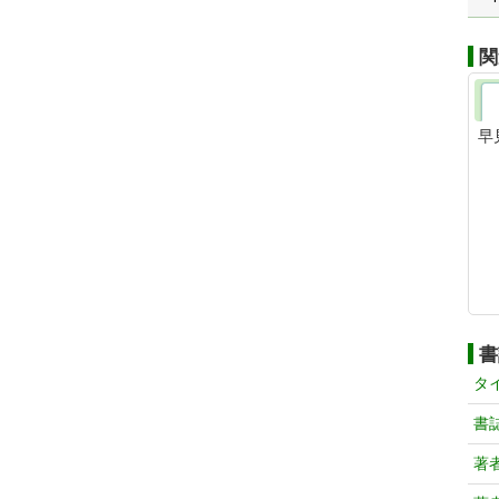
関
早
書
タ
書
著