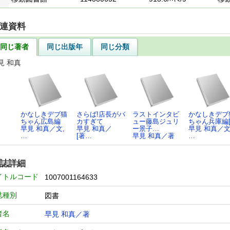
連資料
同じ著者
同じ出版年
同じ分類
見 和真
かなしきデブ猫
さらば!店長がバ
ラストインタビ
かなしきデブ
ちゃん広島編
カすぎて
ュー藤島ジュリ
ちゃん兵庫編[
早見 和真／文,
早見 和真／
ー景子…
早見 和真／文
…
[著…
早見 和真／著
…
誌詳細
イトルコード
1007001164633
誌種別
図書
者名
早見 和真／著