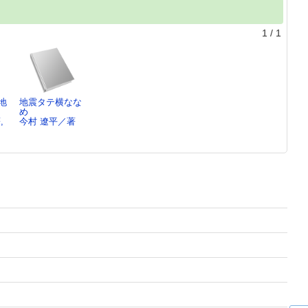
1
/
1
地
地震タテ横なな
め
,
今村 遼平／著