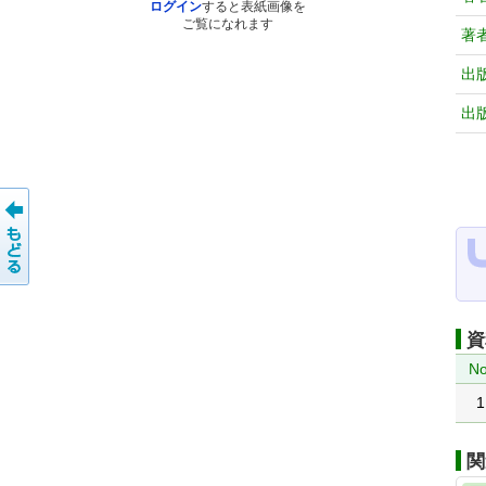
ログイン
すると表紙画像を
ご覧になれます
著
出
出
資
No
1
関