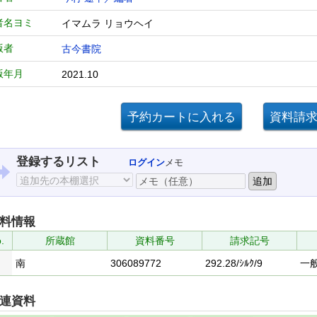
者名ヨミ
イマムラ リョウヘイ
版者
古今書院
版年月
2021.10
登録するリスト
ログイン
メモ
料情報
.
所蔵館
資料番号
請求記号
南
306089772
292.28/ｼﾙｸ/9
一
連資料