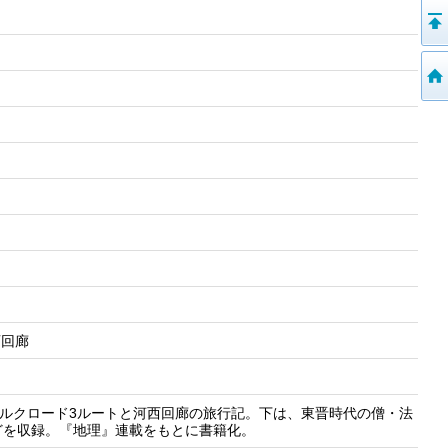
河西回廊
シルクロード3ルートと河西回廊の旅行記。下は、東晋時代の僧・法
どを収録。『地理』連載をもとに書籍化。