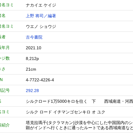
者名ヨミ
ナカイエ ケイジ
者名
上野 将司／編著
者名ヨミ
ウエノ ショウジ
版者
古今書院
版年月
2021.10
ージ数
8,212p
きさ
21cm
BN
4-7722-4226-4
類記号
292.28
名
シルクロード1万5000キロを往く 下 西域南道・
名ヨミ
シルク ロード イチマンゴセンキロ オ ユク
塔克拉瑪干(タクラマカン)沙漠を中心にした中国国内の
容紹介
顕がインドへ行くときに通ったルートである西域南道な