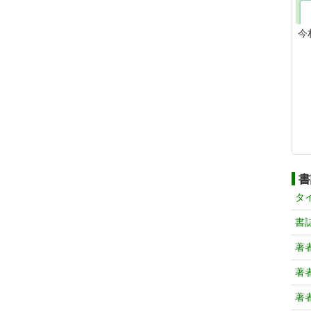
今
書
タ
書
著
著
著