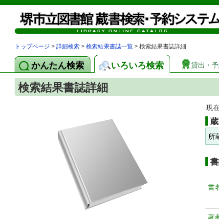
トップページ
>
詳細検索
>
検索結果書誌一覧
> 検索結果書誌詳細
かんたん検索
いろいろ検索
貸出・予
検索結果書誌詳細
現
蔵
所
書
書
著