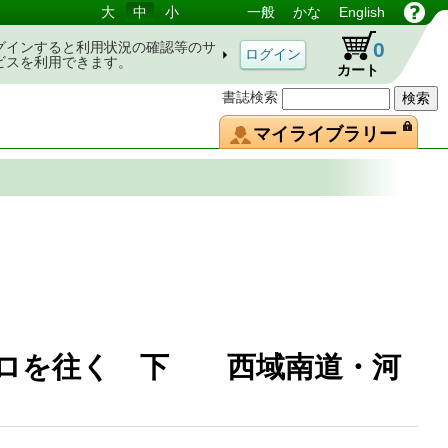
大
中
小
一般
かな
English
0
グインすると利用状況の確認等のサ
ビスを利用できます。
カート
書誌検索
マイライブラリー
0キロを往く 下 西域南道・河