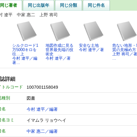
同じ著者
同じ出版年
同じ分類
同じ件名
村 遼平 中家 惠二 上野 将司
シルクロード1
地図作成に見る
安全な土地
危ない地形・
万5000キロを
世界最先端の技
今村 遼平／著
質の見極め方
往…上
術史 …
上野 将司／著
今村 遼平／編
今村 遼平／著
…
著…
誌詳細
イトルコード
1007001158049
誌種別
図書
者名
今村 遼平／編著
者名ヨミ
イマムラ リョウヘイ
者名
中家 惠二／編著