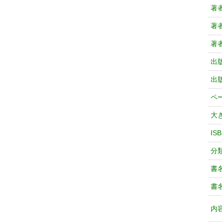
著
著
著
出
出
ペ
大
IS
分
書
書
内