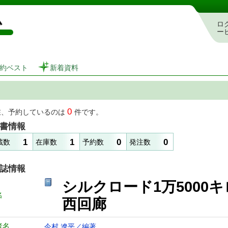
図書館 蔵書検索・予約システム
ロ
ー
約ベスト
新着資料
0
在、予約しているのは
件です。
書情報
1
1
0
0
蔵数
在庫数
予約数
発注数
誌情報
シルクロード1万500
名
西回廊
者名
今村 遼平／編著