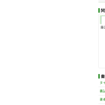
関
藤
書
タ
書
著