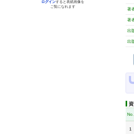
ログイン
すると表紙画像を
ご覧になれます
著
著
出
出
資
No.
1