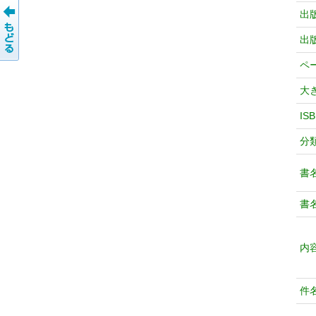
出
出
ペ
大
IS
分
書
書
内
件