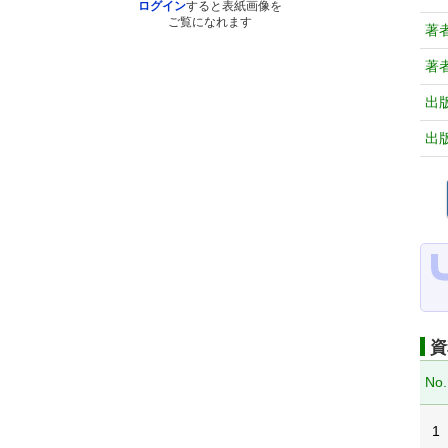
ログイン
すると表紙画像を
ご覧になれます
著
著
出
出
資
No.
1