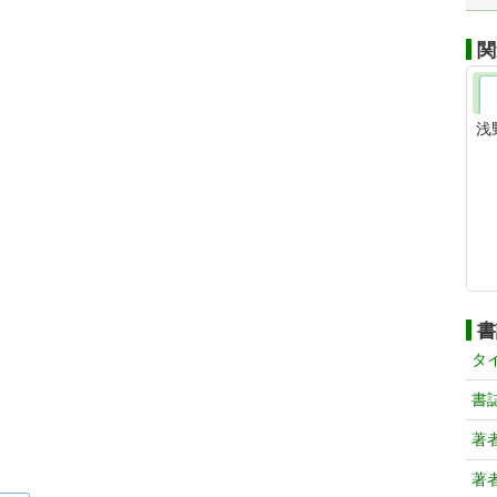
関
浅
書
タ
書
著
著