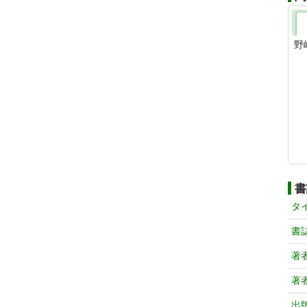
野
書
タ
書
著
著
出