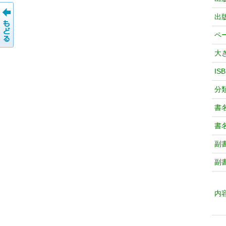
出
ペ
大
IS
分
書
書
副
副
内