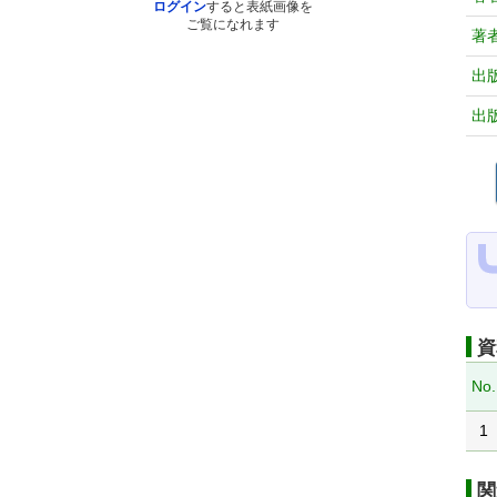
ログイン
すると表紙画像を
ご覧になれます
著
出
出
資
No.
1
関