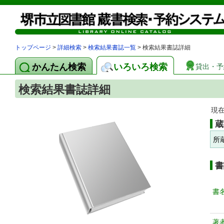
トップページ
>
詳細検索
>
検索結果書誌一覧
> 検索結果書誌詳細
かんたん検索
いろいろ検索
貸出・予
検索結果書誌詳細
現
蔵
所
書
書
著