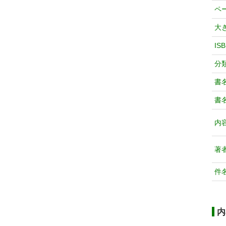
ペ
大
IS
分
書
書
内
著
件
内