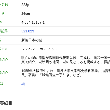
ージ数
223p
きさ
26cm
BN
4-634-15187-1
類記号
521.823
名
新編日本の城
名ヨミ
シンペン ニホン ノ シロ
現在の城の原型が戦国時代後期以後に完成し、元和一国一
容紹介
真で紹介。城絵図や地図、城の見どころも掲載する。探訪
1955年大阪府生まれ。龍谷大学文学部史学科卒業。滋賀
者紹介
長。著書に「城館調査の手引き」など。
名1
城
容細目