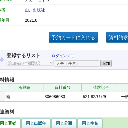
版者
山川出版社
版年月
2021.8
登録するリスト
ログイン
メモ
料情報
.
所蔵館
資料番号
請求記号
南
306086083
521.82/ﾅｶｲ/9
一
連資料
同じ著者
同じ出版年
同じ分類
同じ件名