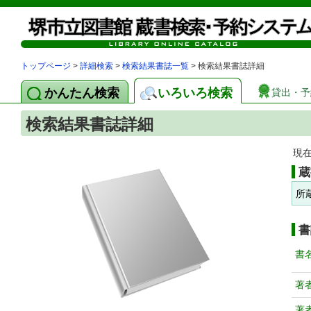
トップページ
>
詳細検索
>
検索結果書誌一覧
> 検索結果書誌詳細
かんたん検索
いろいろ検索
貸出・予
検索結果書誌詳細
現
蔵
所
書
書
著
著