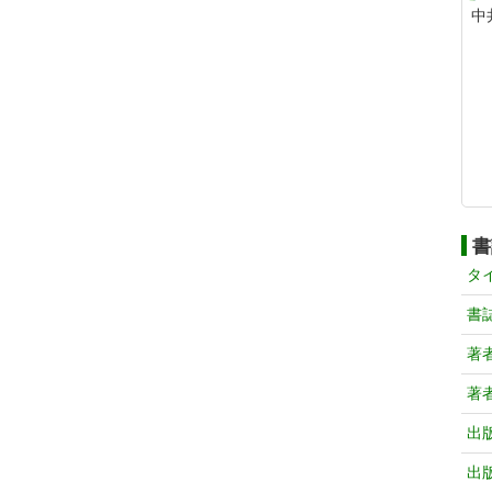
中
書
タ
書
著
著
出
出