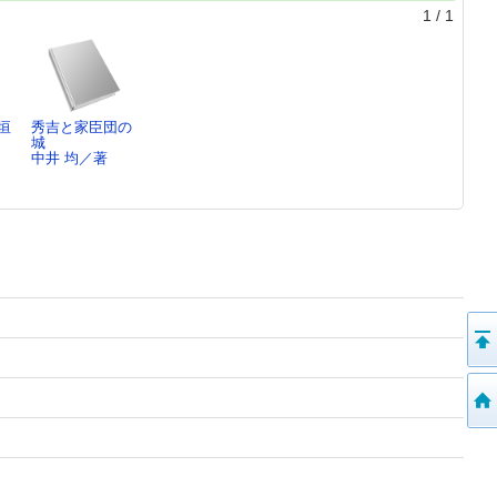
1
/
1
垣
秀吉と家臣団の
城
中井 均／著