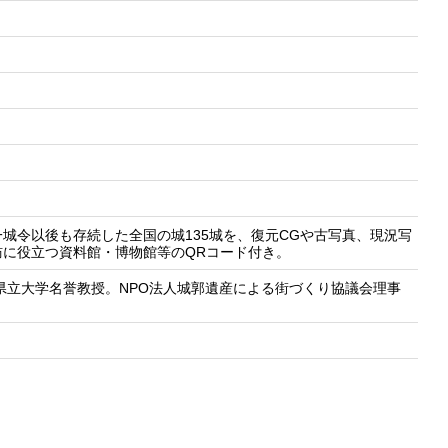
城令以後も存続した全国の城135城を、復元CGや古写真、現況写
に役立つ資料館・博物館等のQRコード付き。
県立大学名誉教授。NPO法人城郭遺産による街づくり協議会理事