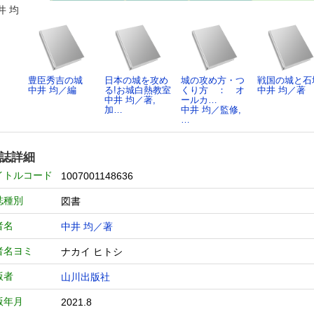
井 均
豊臣秀吉の城
日本の城を攻め
城の攻め方・つ
戦国の城と石
中井 均／編
る!お城白熱教室
くり方 ： オ
中井 均／著
中井 均／著,
ールカ…
加…
中井 均／監修,
…
誌詳細
イトルコード
1007001148636
誌種別
図書
者名
中井 均／著
者名ヨミ
ナカイ ヒトシ
版者
山川出版社
版年月
2021.8