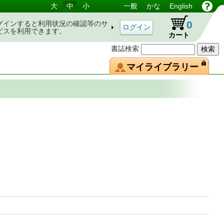
大
中
小
一般
かな
English
0
グインすると利用状況の確認等のサ
ビスを利用できます。
カート
書誌検索
マイライブラリー