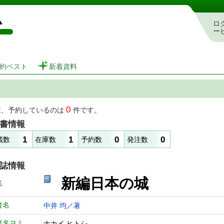
図書館 蔵書検索・予約システム
ロ
ー
約ベスト
新着資料
0
在、予約しているのは
件です。
書情報
1
1
0
0
蔵数
在庫数
予約数
発注数
誌情報
新編日本の城
名
者名
中井 均／著
者名ヨミ
ナカイ ヒトシ