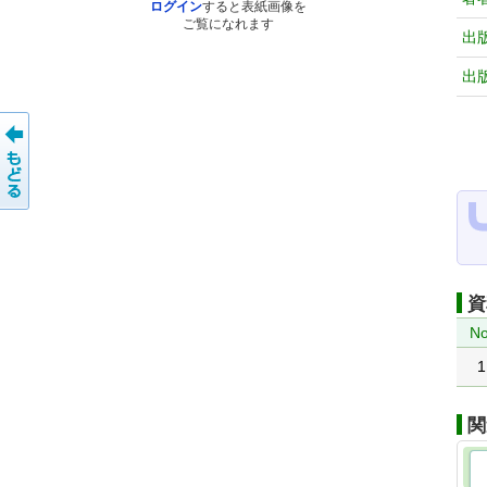
ログイン
すると表紙画像を
ご覧になれます
出
出
資
No
1
関