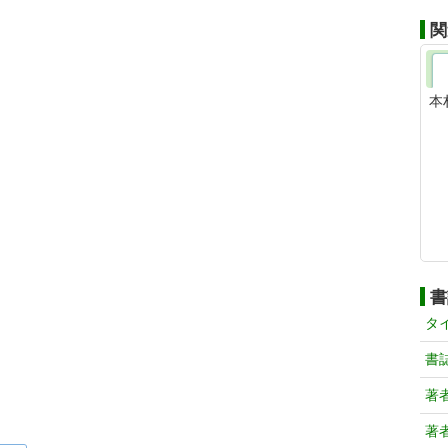
関
本
書
タ
書
著
著