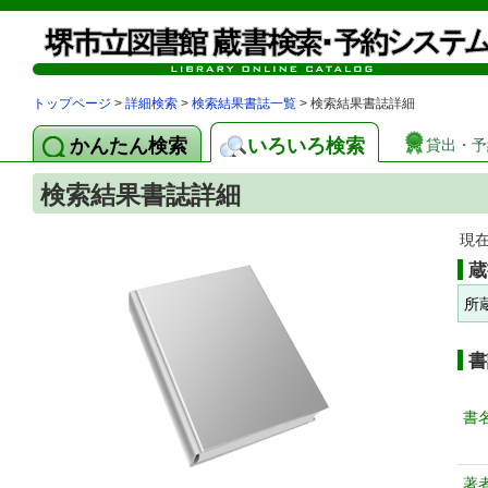
トップページ
>
詳細検索
>
検索結果書誌一覧
> 検索結果書誌詳細
かんたん検索
いろいろ検索
貸出・予
検索結果書誌詳細
現
蔵
所
書
書
著