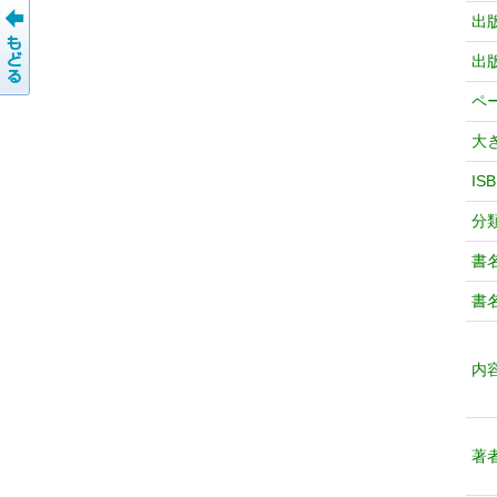
出
出
ペ
大
IS
分
書
書
内
著