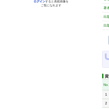
ログイン
すると表紙画像を
ご覧になれます
著
出
出
資
No.
1
2