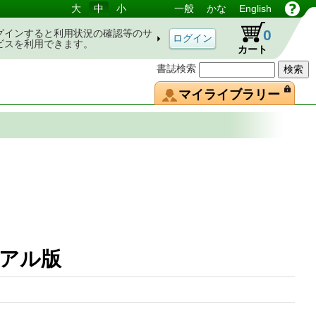
大
中
小
一般
かな
English
0
グインすると利用状況の確認等のサ
ビスを利用できます。
カート
書誌検索
マイライブラリー
ジュアル版