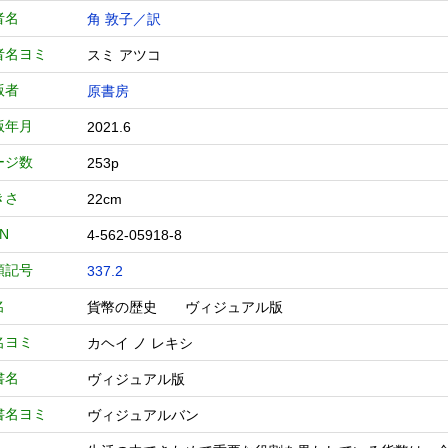
者名
角 敦子／訳
者名ヨミ
スミ アツコ
版者
原書房
版年月
2021.6
ージ数
253p
きさ
22cm
BN
4-562-05918-8
類記号
337.2
名
貨幣の歴史 ヴィジュアル版
名ヨミ
カヘイ ノ レキシ
書名
ヴィジュアル版
書名ヨミ
ヴィジュアルバン