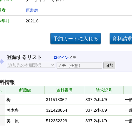
版者
原書房
版年月
2021.6
登録するリスト
ログイン
メモ
料情報
.
所蔵館
資料番号
請求記号
栂
311518062
337.2/ｵﾚﾙ/9
一
美木多
321428864
337.2/ｵﾚﾙ/9
一
美 原
512352329
337.2/ｵﾚﾙ/9
一