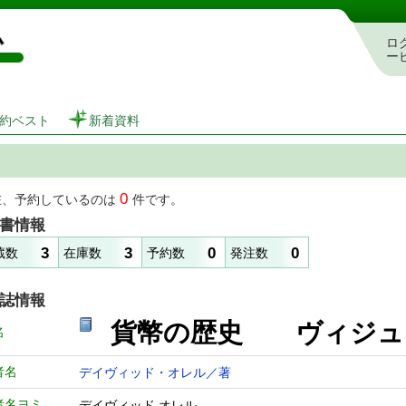
図書館 蔵書検索・予約システム
ロ
ー
約ベスト
新着資料
0
在、予約しているのは
件です。
書情報
3
3
0
0
蔵数
在庫数
予約数
発注数
誌情報
貨幣の歴史 ヴィ
名
者名
デイヴィッド・オレル／著
者名ヨミ
デイヴィッド オレル