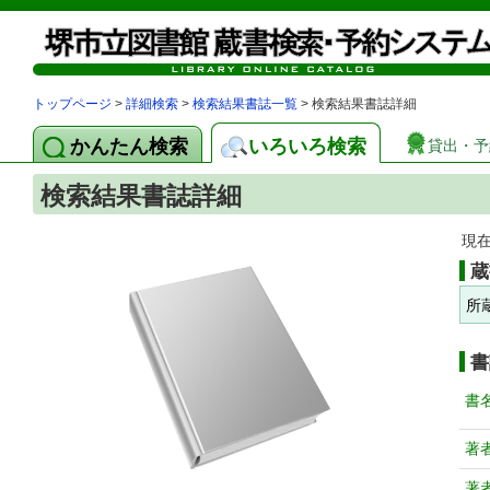
トップページ
>
詳細検索
>
検索結果書誌一覧
> 検索結果書誌詳細
かんたん検索
いろいろ検索
貸出・予
検索結果書誌詳細
現
蔵
所
書
書
著
著