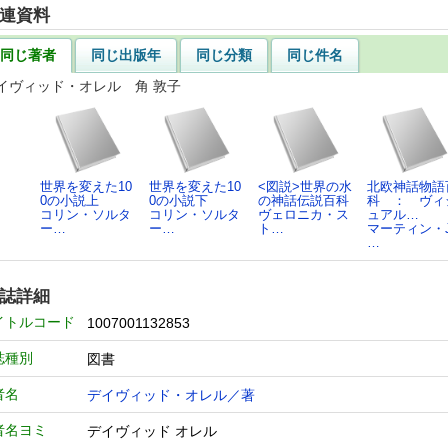
連資料
同じ著者
同じ出版年
同じ分類
同じ件名
イヴィッド・オレル 角 敦子
世界を変えた10
世界を変えた10
<図説>世界の水
北欧神話物語
0の小説上
0の小説下
の神話伝説百科
科 ： ヴィ
コリン・ソルタ
コリン・ソルタ
ヴェロニカ・ス
ュアル…
ー…
ー…
ト…
マーティン・J
…
誌詳細
イトルコード
1007001132853
誌種別
図書
者名
デイヴィッド・オレル／著
者名ヨミ
デイヴィッド オレル