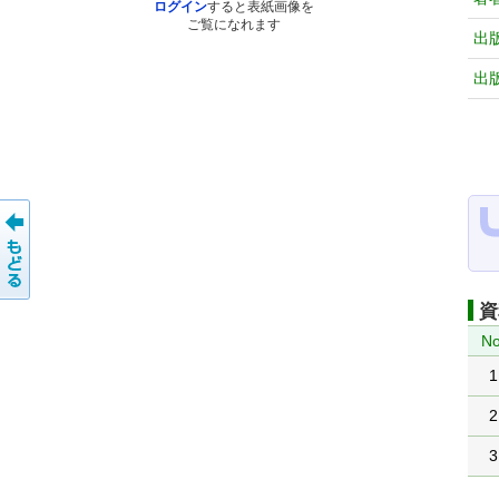
ログイン
すると表紙画像を
ご覧になれます
出
出
資
No
1
2
3