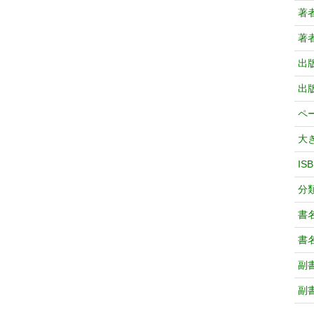
著
著
出
出
ペ
大
IS
分
書
書
副
副