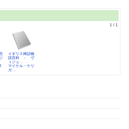
1
/
1
百
イギリス神話物
ジ
語百科 ： ヴ
ィジュ…
.
マイケル・ケリ
ガ…