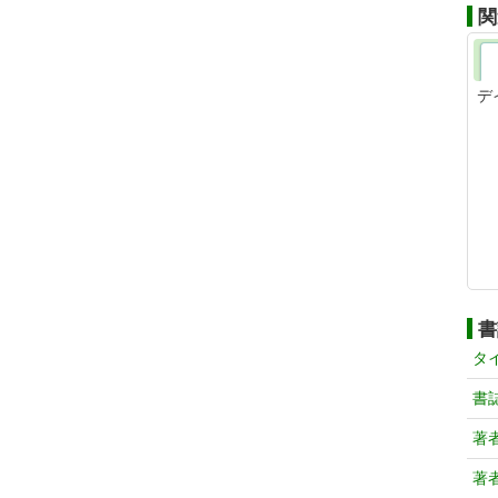
関
デ
書
タ
書
著
著