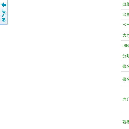
出
出
ペ
大
IS
分
書
書
内
著