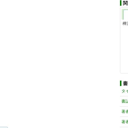
関
樺
書
タ
書
著
著