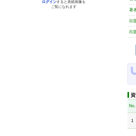
ログイン
すると表紙画像を
ご覧になれます
著
出
出
資
No.
1