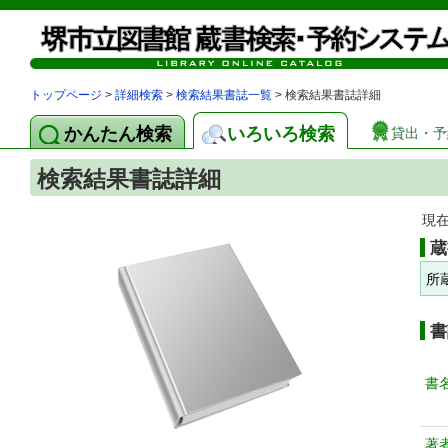
トップページ
>
詳細検索
>
検索結果書誌一覧
> 検索結果書誌詳細
かんたん検索
いろいろ検索
貸出・予
検索結果書誌詳細
現
蔵
所
書
書
著