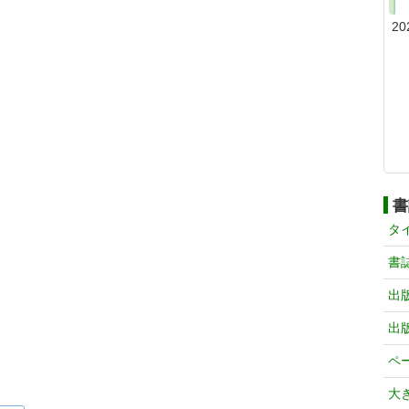
20
書
タ
書
出
出
ペ
大