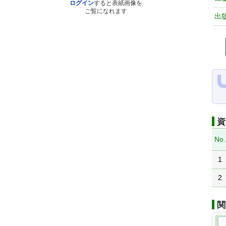
ログイン
すると表紙画像を
ご覧になれます
出
資
No.
1
2
関