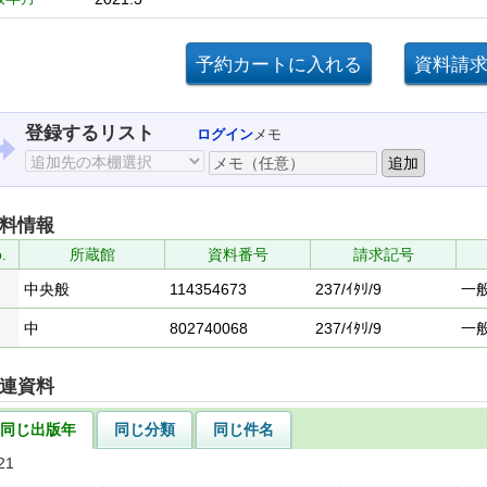
登録するリスト
ログイン
メモ
料情報
.
所蔵館
資料番号
請求記号
中央般
114354673
237/ｲﾀﾘ/9
一
中
802740068
237/ｲﾀﾘ/9
一
連資料
同じ出版年
同じ分類
同じ件名
21