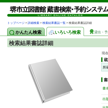
トップページ
>
詳細検索
>
検索結果書誌一覧
> 検索結果書誌詳細
かんたん検索
いろいろ検索
貸出・予
検索結果書誌詳細
現
蔵
所
書
書
出
出