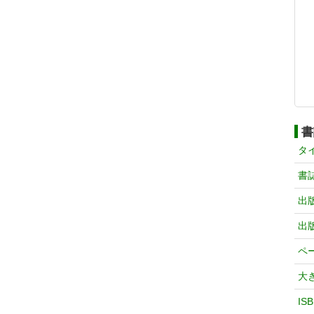
書
タ
書
出
出
ペ
大
IS