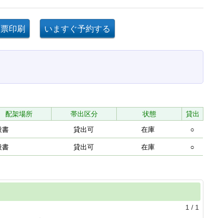
配架場所
帯出区分
状態
貸出
般書
貸出可
在庫
○
般書
貸出可
在庫
○
1
/
1