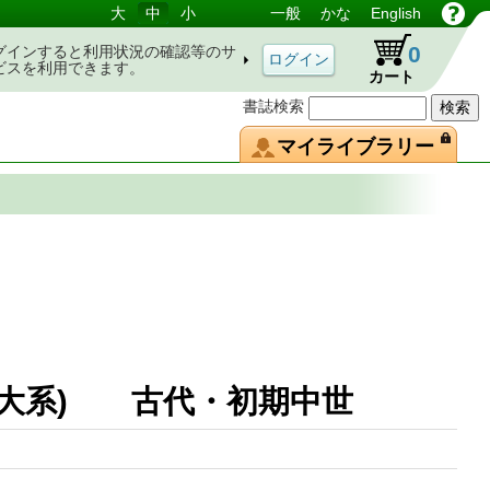
大
中
小
一般
かな
English
0
グインすると利用状況の確認等のサ
ビスを利用できます。
カート
書誌検索
マイライブラリー
史大系) 古代・初期中世