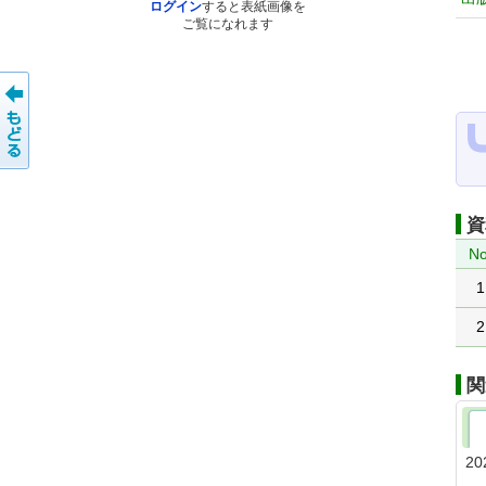
ログイン
すると表紙画像を
ご覧になれます
資
No
1
2
関
20