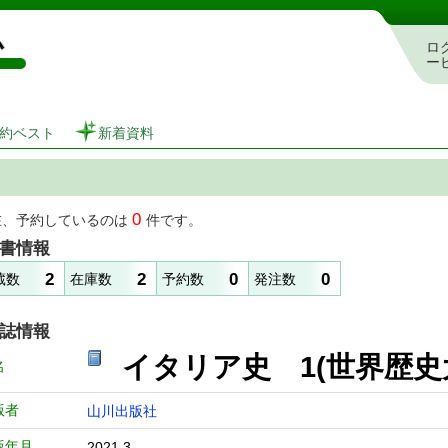
図書館 蔵書検索・予約システム
ロ
ー
約ベスト
新着資料
0
在、予約しているのは
件です。
書情報
2
2
0
0
蔵数
在庫数
予約数
発注数
誌情報
イタリア史 1(世界歴
名
版者
山川出版社
版年月
2021.3