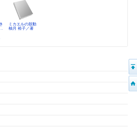
き
ミカエルの鼓動
…
柚月 裕子／著
監