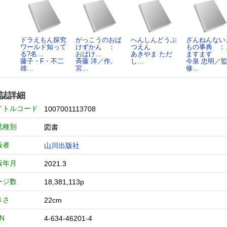
ドラえもん探究
がっこうのおば
へんしんどうぶ
ざんねんない
ワールド知って
けずかん ：
つえん
もの事典 ：
る?名…
おばけ…
あきやま ただ
ますます
藤子・F・不二
斉藤 洋／作,
し…
今泉 忠明／
雄…
宮…
修…
誌詳細
イトルコード
1007001113708
誌種別
図書
版者
山川出版社
版年月
2021.3
ージ数
18,381,113p
きさ
22cm
BN
4-634-46201-4