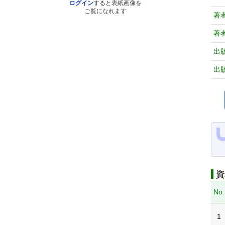
ログイン
すると表紙画像を
ご覧になれます
著
著
出
出
資
No.
1