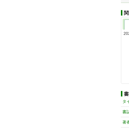
関
20
書
タ
書
著