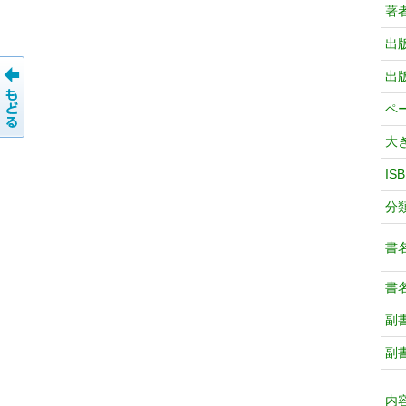
著
出
出
ペ
大
IS
分
書
書
副
副
内