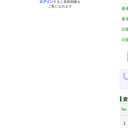
ログイン
すると表紙画像を
ご覧になれます
著
著
出
出
資
No.
1