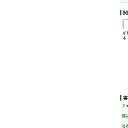
関
稲
本
書
タ
書
著