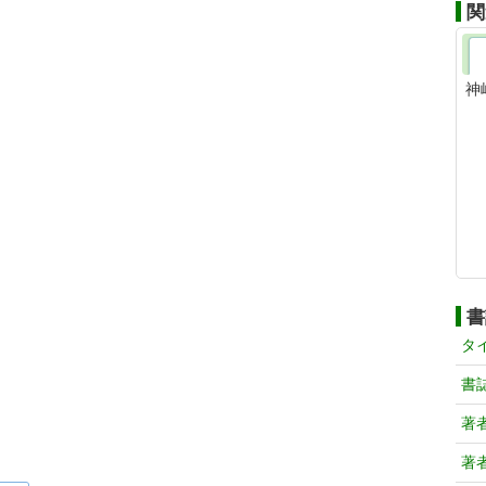
関
神
書
タ
書
著
著