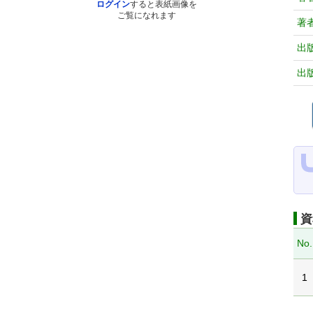
ログイン
すると表紙画像を
ご覧になれます
著
出
出
資
No.
1