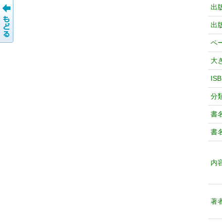
出
出
ペ
大
IS
分
書
書
内
著