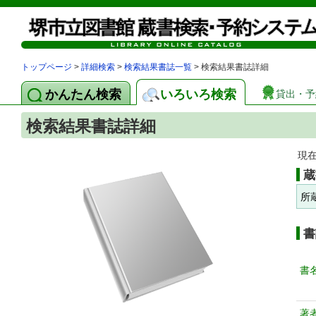
トップページ
>
詳細検索
>
検索結果書誌一覧
> 検索結果書誌詳細
かんたん検索
いろいろ検索
貸出・予
検索結果書誌詳細
現
蔵
所
書
書
著