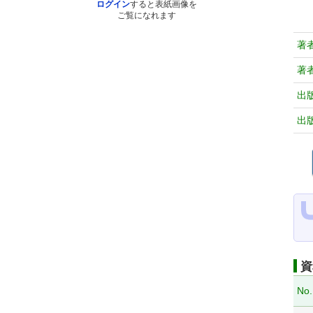
ログイン
すると表紙画像を
ご覧になれます
著
著
出
出
資
No.