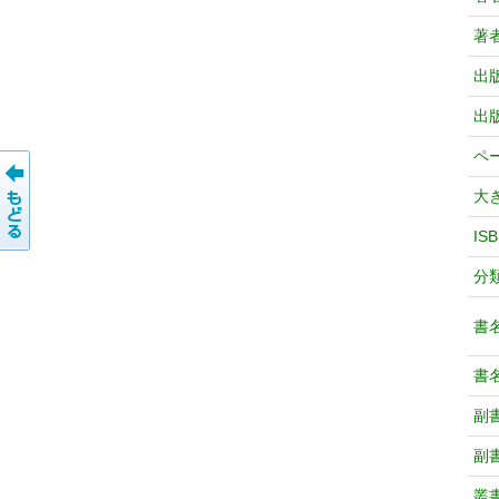
著
出
出
ペ
大
IS
分
書
書
副
副
叢