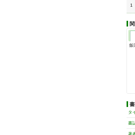
1
関
飯
書
タ
書
著