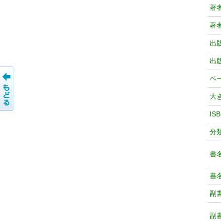
著
著
出
出
ペ
大
IS
分
書
書
副
副