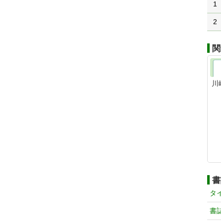
1
2
関
川
書
タ
書