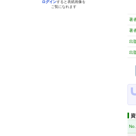
ログイン
すると表紙画像を
ご覧になれます
著
著
出
出
資
No.