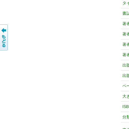
タ
書
著
著
著
著
出
出
ペ
大
IS
分