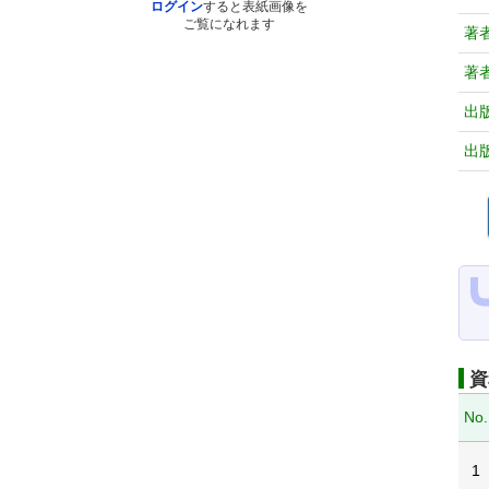
ログイン
すると表紙画像を
ご覧になれます
著
著
出
出
資
No.
1