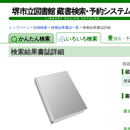
トップページ
>
詳細検索
>
検索結果書誌一覧
> 検索結果書誌詳細
かんたん検索
いろいろ検索
貸出・予
検索結果書誌詳細
現
蔵
所
書
書
著