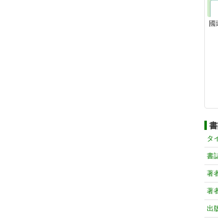
國
書
タ
書
著
著
出