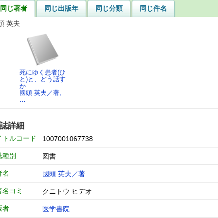
同じ著者
同じ出版年
同じ分類
同じ件名
頭 英夫
死にゆく患者(ひ
と)と、どう話す
か
國頭 英夫／著,
…
誌詳細
イトルコード
1007001067738
誌種別
図書
者名
國頭 英夫／著
者名ヨミ
クニトウ ヒデオ
版者
医学書院