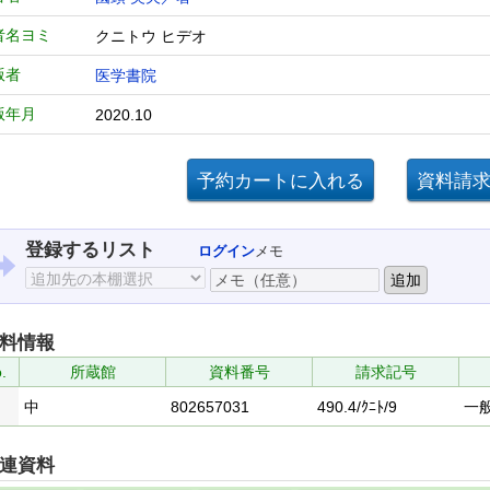
者名ヨミ
クニトウ ヒデオ
版者
医学書院
版年月
2020.10
登録するリスト
ログイン
メモ
料情報
.
所蔵館
資料番号
請求記号
中
802657031
490.4/ｸﾆﾄ/9
一
連資料