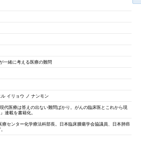
医が一緒に考える医療の難問
エル イリョウ ノ ナンモン
? 現代医療は答えの出ない難問ばかり。がんの臨床医とこれから現
are』連載を書籍化。
社医療センター化学療法科部長。日本臨床腫瘍学会協議員、日本肺癌
ど。