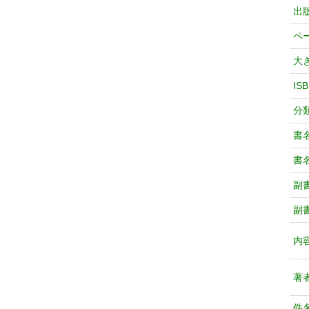
出
ペ
大
IS
分
書
書
副
副
内
著
件