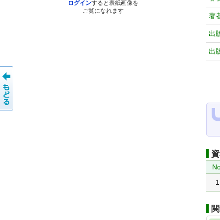
ログイン
すると表紙画像を
ご覧になれます
著
出
出
資
No
1
関