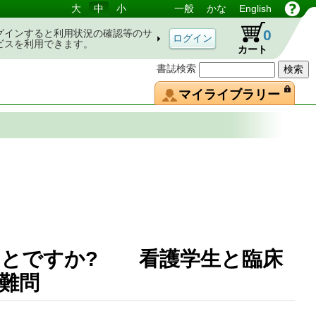
大
中
小
一般
かな
English
0
グインすると利用状況の確認等のサ
ビスを利用できます。
カート
書誌検索
マイライブラリー
ことですか? 看護学生と臨床
療の難問