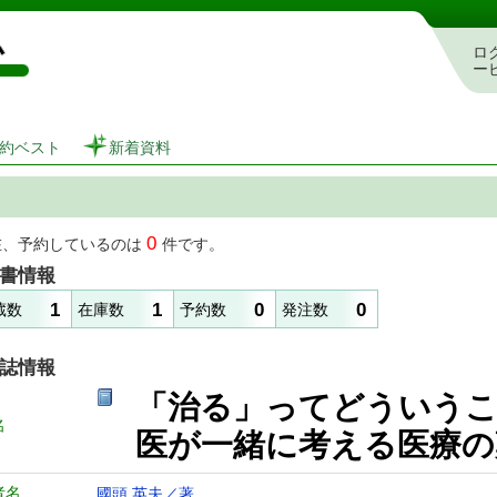
図書館 蔵書検索・予約システム
ロ
ー
約ベスト
新着資料
0
在、予約しているのは
件です。
書情報
1
1
0
0
蔵数
在庫数
予約数
発注数
誌情報
「治る」ってどういう
名
医が一緒に考える医
者名
國頭 英夫／著