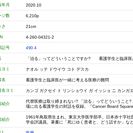
版年月
2020.10
ージ数
6,210p
きさ
21cm
BN
4-260-04321-2
類記号
490.4
名
「治る」ってどういうことですか? 看護学生と臨床
名ヨミ
ナオル ッテ ドウイウ コト デスカ
書名
看護学生と臨床医が一緒に考える医療の難問
書名ヨミ
カンゴ ガクセイ ト リンショウイ ガ イッショ ニ カンガ
代替医療は取り締まれない? 「治る」ってどういうこと
容紹介
場に出る看護学生の対話を収録。『Cancer Board Squ
1961年鳥取県生まれ。東京大学医学部卒。日本赤十字
者紹介
学会評議員。著書に「死にゆく患者と、どう話すか」な
名1
医療