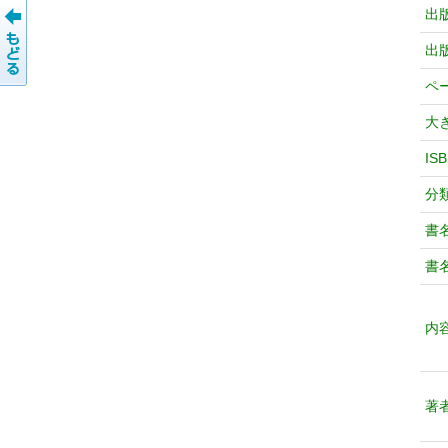
出
出
ペ
大
IS
分
書
書
内
著