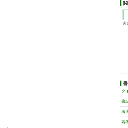
関
宮
書
タ
書
著
著