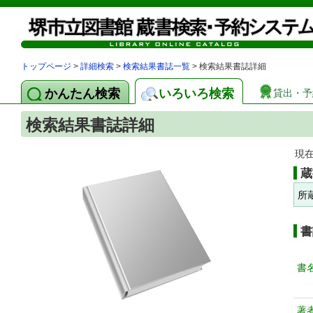
トップページ
>
詳細検索
>
検索結果書誌一覧
> 検索結果書誌詳細
かんたん検索
いろいろ検索
貸出・予
検索結果書誌詳細
現
蔵
所
書
書
著