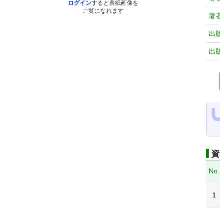
ログイン
すると表紙画像を
ご覧になれます
著
出
出
資
No.
1