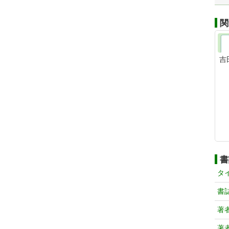
関
吉
書
タ
書
著
著