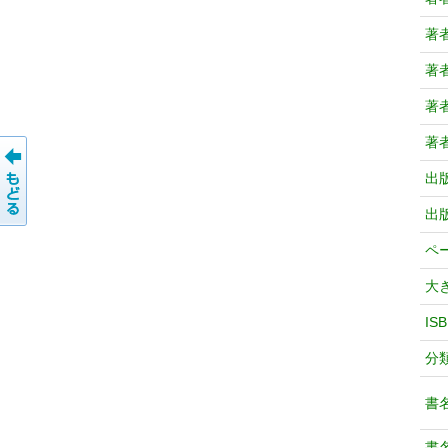
著
著
著
著
出
出
ペ
大
IS
分
書
書