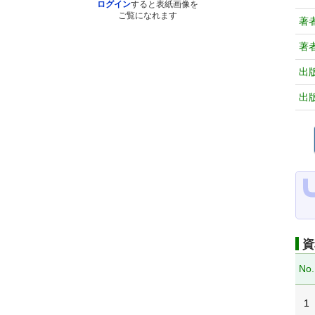
ログイン
すると表紙画像を
ご覧になれます
著
著
出
出
資
No.
1