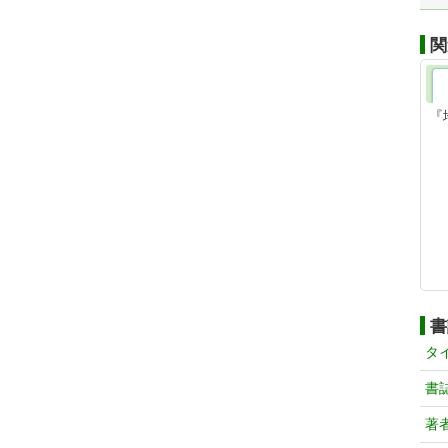
関
『
書
タ
書
著