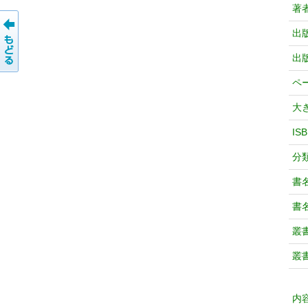
著
出
出
ペ
大
IS
分
書
書
叢
叢
内