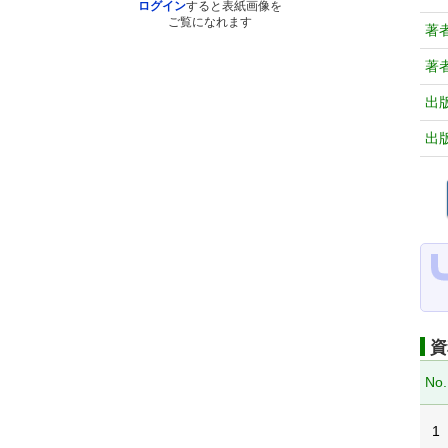
ログイン
すると表紙画像を
ご覧になれます
著
著
出
出
資
No.
1