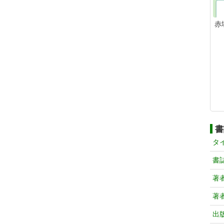
赤
書
タ
書
著
著
出