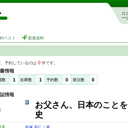
図書館 蔵書検索・予約システム
ロ
ー
約ベスト
新着資料
0
在、予約しているのは
件です。
書情報
1
1
0
0
蔵数
在庫数
予約数
発注数
誌情報
お父さん、日本のこと
名
史
者名
赤塚 高仁／著