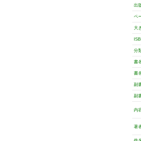
出
ペ
大
IS
分
書
書
副
副
内
著
件