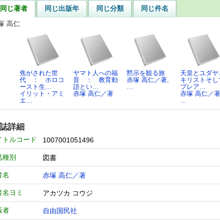
同じ著者
同じ出版年
同じ分類
同じ件名
塚 高仁
焦がされた世
ヤマト人への福
黙示を観る旅
天皇とユダヤ
代 ： ホロコ
音 ： 教育勅
赤塚 高仁／著,
キリストそし
ースト生…
語とい…
…
プレア…
イリット・アミ
赤塚 高仁／著
赤塚 高仁／著
エ…
…
誌詳細
イトルコード
1007001051496
誌種別
図書
者名
赤塚 高仁／著
者名ヨミ
アカツカ コウジ
版者
自由国民社