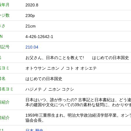
版年月
2020.8
ージ数
230p
きさ
21cm
BN
4-426-12642-1
類記号
210.04
名
お父さん、日本のことを教えて! はじめての日本
名ヨミ
オトウサン ニホン ノ コト オ オシエテ
書名
はじめての日本国史
書名ヨミ
ハジメテ ノ ニホン コクシ
日本はいつ、誰が作ったの? 古事記と日本書紀は、どう違
容紹介
本の建国や文化についての39の素朴な疑問に、わかりや
1959年三重県生まれ。明治大学政治経済学部卒業。オ
者紹介
協会会長。
名1
日本-歴史