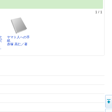
1
/
1
と
ヤマト人への手
て
紙
赤塚 高仁／著
,