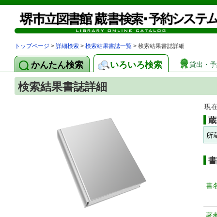
トップページ
>
詳細検索
>
検索結果書誌一覧
> 検索結果書誌詳細
かんたん検索
いろいろ検索
貸出・予
検索結果書誌詳細
現
蔵
所
書
書
著