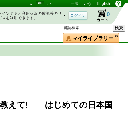
大
中
小
一般
かな
English
0
グインすると利用状況の確認等のサ
ビスを利用できます。
カート
書誌検索
マイライブラリー
を教えて! はじめての日本国