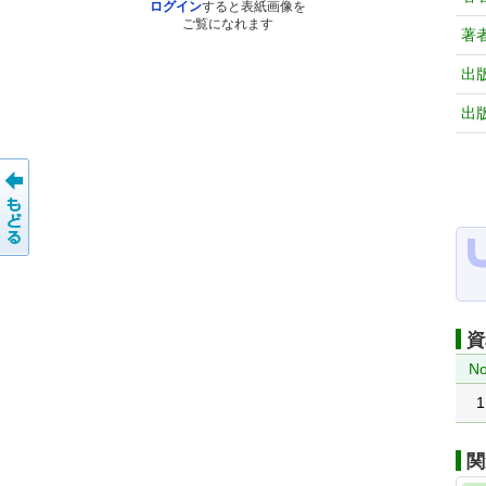
ログイン
すると表紙画像を
ご覧になれます
著
出
出
資
No
1
関