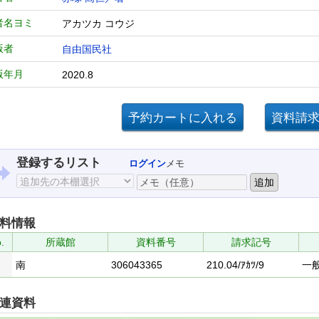
者名ヨミ
アカツカ コウジ
版者
自由国民社
版年月
2020.8
登録するリスト
ログイン
メモ
料情報
.
所蔵館
資料番号
請求記号
南
306043365
210.04/ｱｶﾂ/9
一
連資料