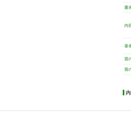
書
内
著
賞
賞
内