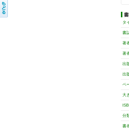
書
タ
書
著
著
出
出
ペ
大
IS
分
書