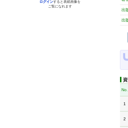
ログイン
すると表紙画像を
ご覧になれます
出
出
資
No.
1
2