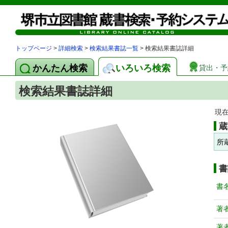
トップページ
>
詳細検索
>
検索結果書誌一覧
> 検索結果書誌詳細
かんたん検索
いろいろ検索
貸出・予
検索結果書誌詳細
現
蔵
所
書
書
著
著