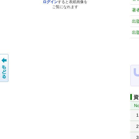
ログイン
すると表紙画像を
ご覧になれます
著
出
出
資
No
1
2
3