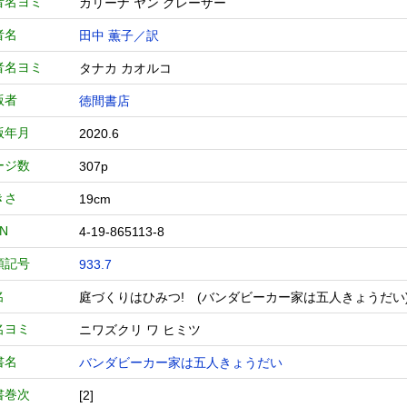
者名ヨミ
カリーナ ヤン グレーザー
者名
田中 薫子／訳
者名ヨミ
タナカ カオルコ
版者
徳間書店
版年月
2020.6
ージ数
307p
きさ
19cm
BN
4-19-865113-8
類記号
933.7
名
庭づくりはひみつ! (バンダビーカー家は五人きょ
名ヨミ
ニワズクリ ワ ヒミツ
書名
バンダビーカー家は五人きょうだい
書巻次
[2]