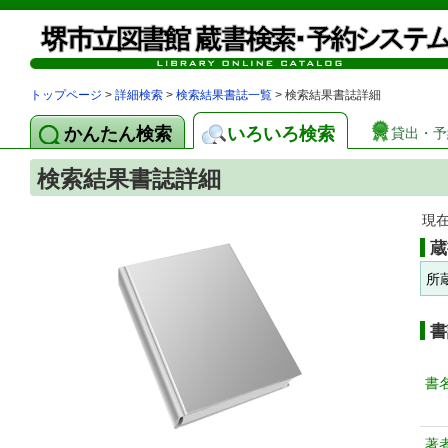
トップページ
>
詳細検索
>
検索結果書誌一覧
> 検索結果書誌詳細
かんたん検索
いろいろ検索
貸出・予
検索結果書誌詳細
現
蔵
所
書
書
著