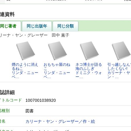
連資料
同じ著者
同じ出版年
同じ分類
リーナ・ヤン・グレーザー 田中 薫子
煙のように消え
おもちゃ屋のね
ネコ博士が語る
引っ越しなん
るねこ
こ
海のふしぎ
したくない!
リンダ・ニュー
リンダ・ニュー
ドミニク・ウォ
カリーナ・ヤ
ベ…
ベ…
ー…
ン・…
誌詳細
イトルコード
1007001038920
誌種別
図書
者名
カリーナ・ヤン・グレーザー／作・絵