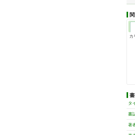
関
カ
書
タ
書
著