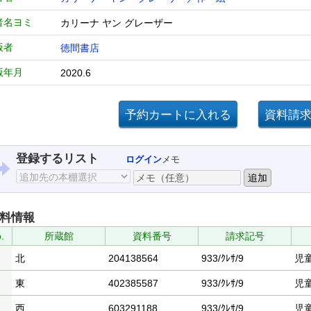
者名ヨミ
カリーナ ヤン グレーザー
版者
徳間書店
版年月
2020.6
登録するリスト
ログイン
メモ
料情報
.
所蔵館
資料番号
請求記号
北
204138564
933/ｸﾚｻ/9
児
東
402385587
933/ｸﾚｻ/9
児
西
603291188
933/ｸﾚｻ/9
児