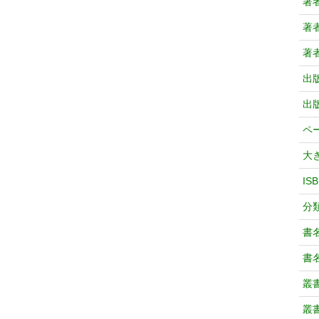
著
著
著
出
出
ペ
大
IS
分
書
書
叢
叢