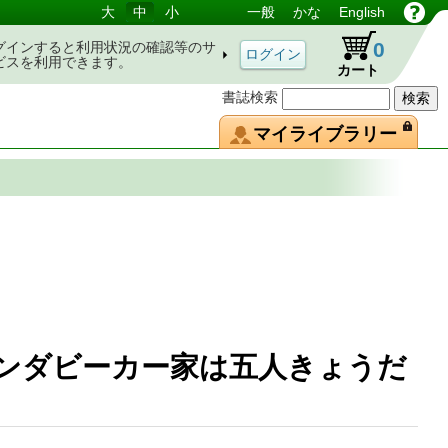
大
中
小
一般
かな
English
0
グインすると利用状況の確認等のサ
ビスを利用できます。
カート
書誌検索
マイライブラリー
バンダビーカー家は五人きょうだ