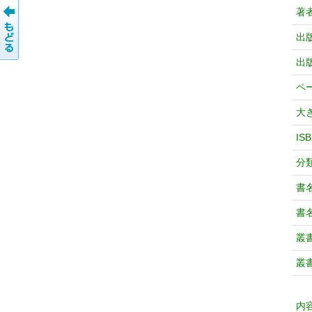
著
出
出
ペ
大
IS
分
書
書
叢
叢
内