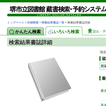
トップページ
>
詳細検索
>
検索結果書誌一覧
> 検索結果書誌詳細
かんたん検索
いろいろ検索
貸出・予
検索結果書誌詳細
現
蔵
所
書
書
著