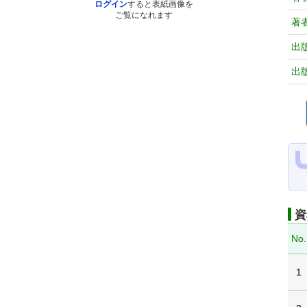
ログイン
すると表紙画像を
ご覧になれます
著
出
出
資
No.
1