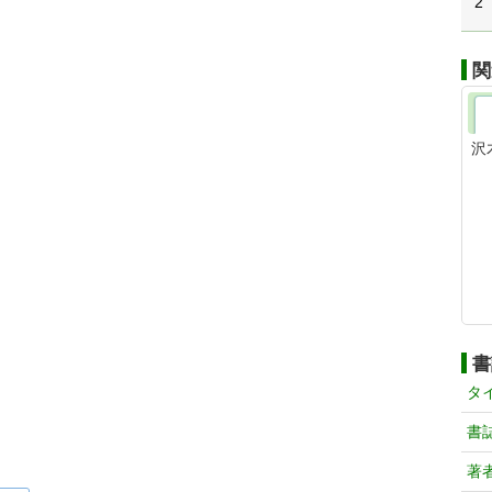
2
関
沢
書
タ
書
著