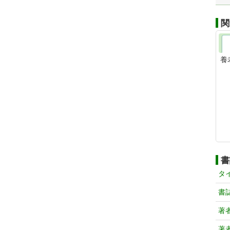
関
養
書
タ
書
著
著