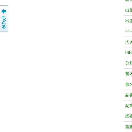
出
出
ペ
大
IS
分
書
書
副
副
叢
叢