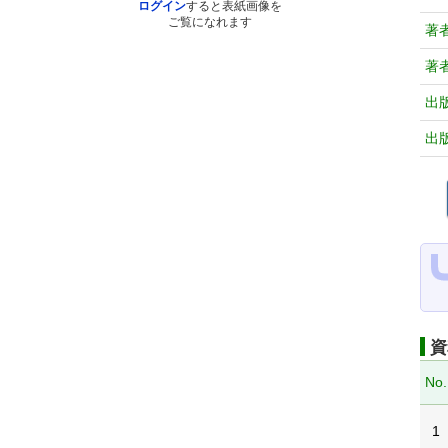
ログイン
すると表紙画像を
ご覧になれます
著
著
出
出
資
No.
1