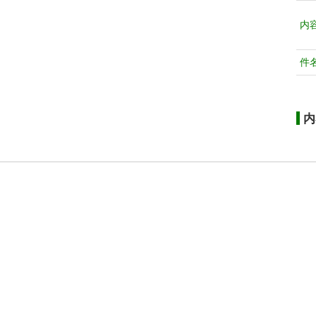
内
件
内