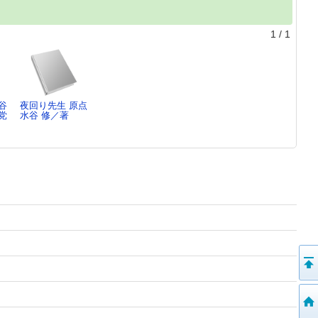
1
/
1
谷
夜回り先生 原点
党
水谷 修／著