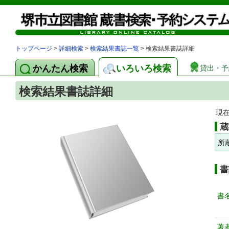
トップページ
>
詳細検索
>
検索結果書誌一覧
> 検索結果書誌詳細
かんたん検索
いろいろ検索
貸出・予
検索結果書誌詳細
現
蔵
所
書
書
著