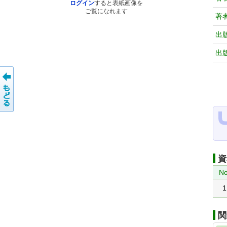
ログイン
すると表紙画像を
ご覧になれます
著
出
出
資
No
1
関