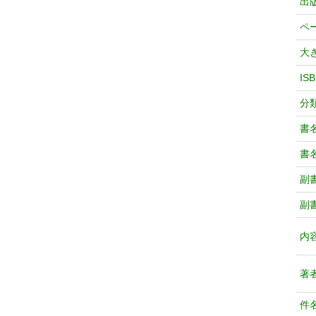
出
ペ
大
IS
分
書
書
副
副
内
著
件