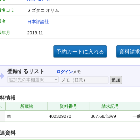
者名ヨミ
ミズタニ オサム
版者
日本評論社
版年月
2019.11
登録するリスト
ログイン
メモ
料情報
.
所蔵館
資料番号
請求記号
東
402329270
367.68/ﾐｽﾀ/9
一
連資料