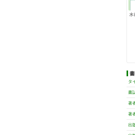
水
書
タ
書
著
著
出