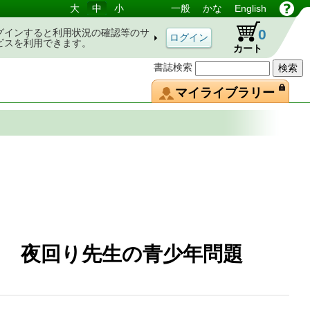
大
中
小
一般
かな
English
0
グインすると利用状況の確認等のサ
ビスを利用できます。
カート
書誌検索
マイライブラリー
 夜回り先生の青少年問題