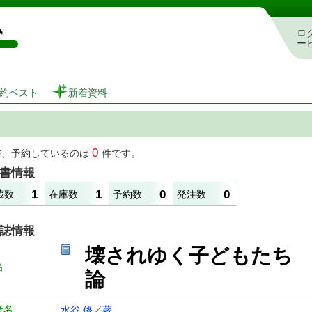
図書館 蔵書検索・予約システム
ロ
ー
約ベスト
新着資料
0
在、予約しているのは
件です。
書情報
1
1
0
0
蔵数
在庫数
予約数
発注数
誌情報
壊されゆく子どもたち
名
論
者名
水谷 修／著