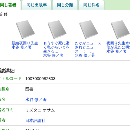
同じ著者
同じ出版年
同じ分類
同じ件名
谷 修
新編夜回り先生
もうすぐ死に逝
たかがニュース
夜回り先生水
水谷 修／著
く私からいまを
されどニュー
修が見た公明
生きる…
ス ： …
水谷 修／著
水谷 修／著
水谷 修／著
誌詳細
イトルコード
1007000982603
誌種別
図書
者名
水谷 修／著
者名ヨミ
ミズタニ オサム
版者
日本評論社