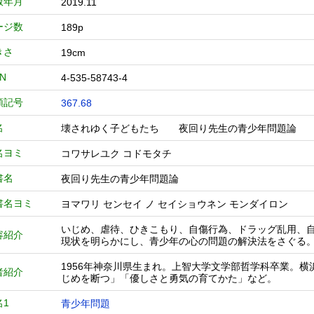
版年月
2019.11
ージ数
189p
きさ
19cm
BN
4-535-58743-4
類記号
367.68
名
壊されゆく子どもたち 夜回り先生の青少年問題
名ヨミ
コワサレユク コドモタチ
書名
夜回り先生の青少年問題論
書名ヨミ
ヨマワリ センセイ ノ セイショウネン モンダイロン
いじめ、虐待、ひきこもり、自傷行為、ドラッグ乱用、
容紹介
現状を明らかにし、青少年の心の問題の解決法をさぐる
1956年神奈川県生まれ。上智大学文学部哲学科卒業。
者紹介
じめを断つ」「優しさと勇気の育てかた」など。
名1
青少年問題