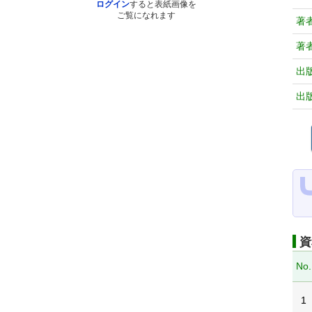
ログイン
すると表紙画像を
ご覧になれます
著
著
出
出
資
No.
1