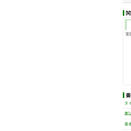
関
安
書
タ
書
著