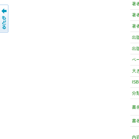
著
著
著
出
出
ペ
大
IS
分
書
書
内