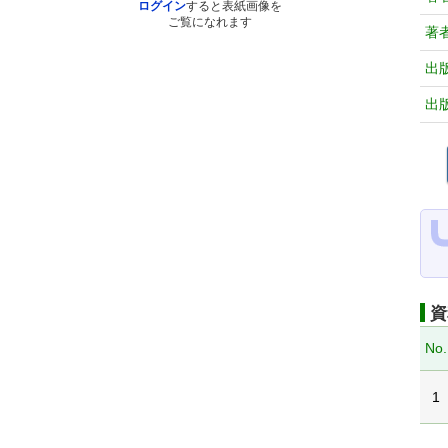
ログイン
すると表紙画像を
ご覧になれます
著
出
出
資
No.
1