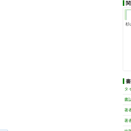
関
杉
書
タ
書
著
著