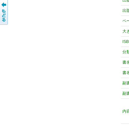
出
出
ペ
大
IS
分
書
書
副
副
内