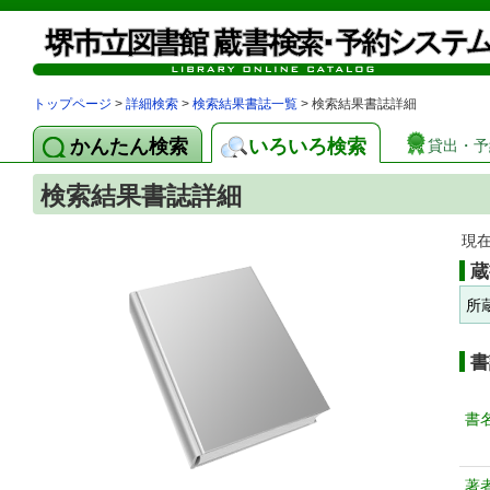
トップページ
>
詳細検索
>
検索結果書誌一覧
> 検索結果書誌詳細
かんたん検索
いろいろ検索
貸出・予
検索結果書誌詳細
現
蔵
所
書
書
著