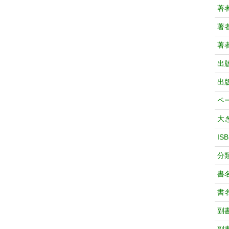
著
著
著
出
出
ペ
大
IS
分
書
書
副