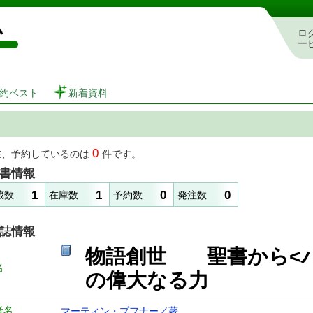
図書館 蔵書検索・予約システム
ロ
ー
約ベスト
新着資料
0
在、予約しているのは
件です。
書情報
1
1
0
0
蔵数
在庫数
予約数
発注数
誌情報
物語創世 聖書から<ハ
名
の偉大なる力
者名
マーティン・プフナー／著