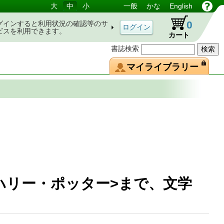
大
中
小
一般
かな
English
0
グインすると利用状況の確認等のサ
ビスを利用できます。
カート
書誌検索
マイライブラリー
リー・ポッター>まで、文学