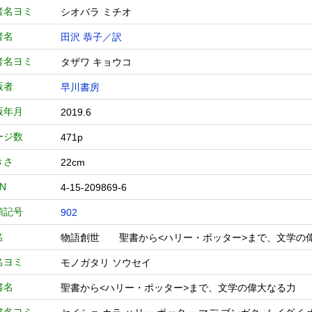
者名ヨミ
シオバラ ミチオ
者名
田沢 恭子／訳
者名ヨミ
タザワ キョウコ
版者
早川書房
版年月
2019.6
ージ数
471p
きさ
22cm
BN
4-15-209869-6
類記号
902
名
物語創世 聖書から<ハリー・ポッター>まで、文学
名ヨミ
モノガタリ ソウセイ
書名
聖書から<ハリー・ポッター>まで、文学の偉大なる力