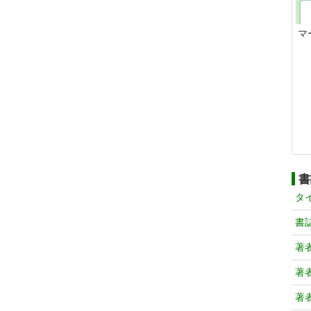
マ
書
タ
書
著
著
著