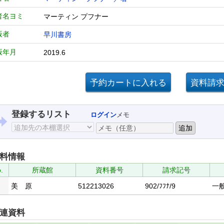
者名ヨミ
マーティン プフナー
版者
早川書房
版年月
2019.6
登録するリスト
ログイン
メモ
料情報
.
所蔵館
資料番号
請求記号
美 原
512213026
902/ﾌﾌﾅ/9
一
連資料