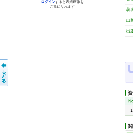
ログイン
すると表紙画像を
ご覧になれます
著
出
出
資
No
1
関