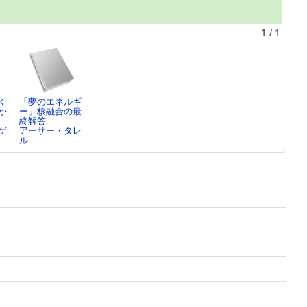
1
/
1
く
「夢のエネルギ
か
ー」核融合の最
終解答
ゲ
アーサー・タレ
ル…