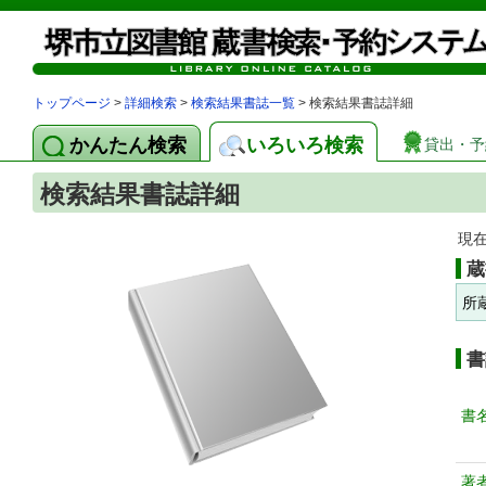
トップページ
>
詳細検索
>
検索結果書誌一覧
> 検索結果書誌詳細
かんたん検索
いろいろ検索
貸出・予
検索結果書誌詳細
現
蔵
所
書
書
著