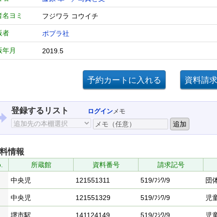
者名ヨミ
フジワラ コウイチ
版者
ポプラ社
版年月
2019.5
登録するリスト
ログイン
メモ
料情報
.
所蔵館
資料番号
請求記号
中央児
121551311
519/ﾌｼﾜ/9
団
中央児
121551329
519/ﾌｼﾜ/9
児
堺市駅
141124149
519/ﾌｼﾜ/9
児