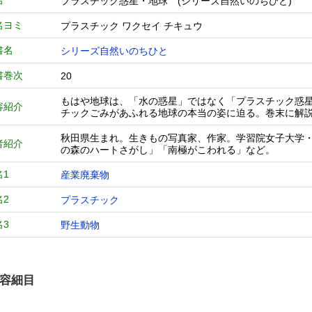
名
プラスチック惑星・地球 (シリーズ自然いのちひと
名ヨミ
プラスチック ワクセイ チキュウ
書名
シリーズ自然いのちひと
書巻次
20
もはや地球は、「水の惑星」ではなく「プラスチック惑
容紹介
チックごみがあふれる地球の本当の姿に迫る。巻末に解
秋田県生まれ。生きもの写真家、作家。学習院女子大学
者紹介
の森のハートさがし」「南極がこわれる」など。
名1
産業廃棄物
名2
プラスチック
名3
野生動物
容細目