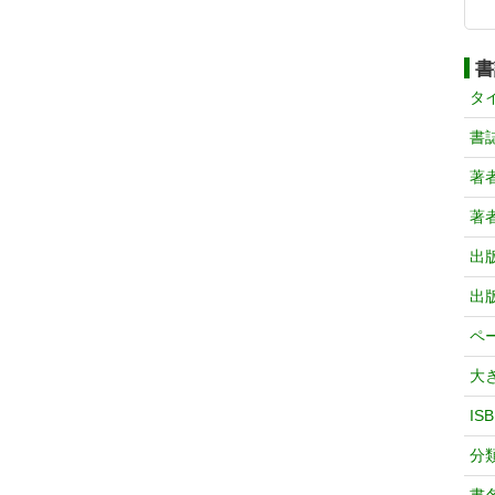
書
タ
書
著
著
出
出
ペ
大
IS
分