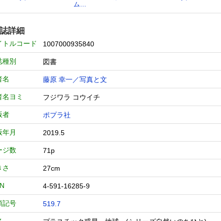
ム…
誌詳細
イトルコード
1007000935840
誌種別
図書
者名
藤原 幸一／写真と文
者名ヨミ
フジワラ コウイチ
版者
ポプラ社
版年月
2019.5
ージ数
71p
きさ
27cm
BN
4-591-16285-9
類記号
519.7