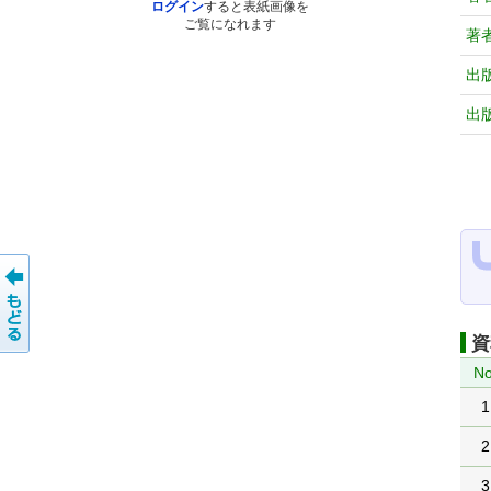
ログイン
すると表紙画像を
ご覧になれます
著
出
出
資
No
1
2
3