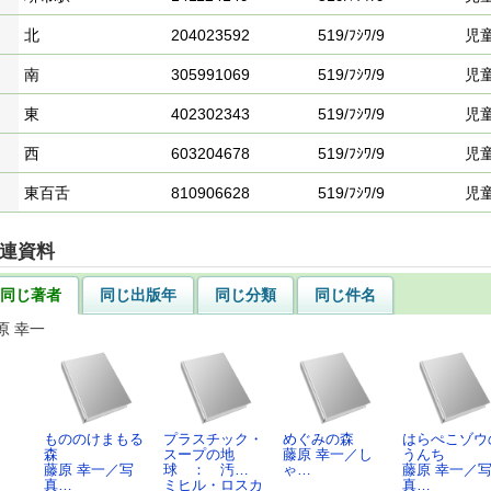
北
204023592
519/ﾌｼﾜ/9
児
南
305991069
519/ﾌｼﾜ/9
児
東
402302343
519/ﾌｼﾜ/9
児
西
603204678
519/ﾌｼﾜ/9
児
東百舌
810906628
519/ﾌｼﾜ/9
児
連資料
同じ著者
同じ出版年
同じ分類
同じ件名
原 幸一
もののけまもる
プラスチック・
めぐみの森
はらぺこゾウ
森
スープの地
藤原 幸一／し
うんち
藤原 幸一／写
球 ： 汚…
ゃ…
藤原 幸一／
真…
ミヒル・ロスカ
真…