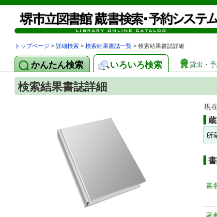
トップページ
>
詳細検索
>
検索結果書誌一覧
> 検索結果書誌詳細
かんたん検索
いろいろ検索
貸出・予
検索結果書誌詳細
現
蔵
所
書
書
著