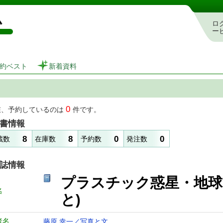
図書館 蔵書検索・予約システム
ロ
ー
約ベスト
新着資料
0
在、予約しているのは
件です。
書情報
8
8
0
0
蔵数
在庫数
予約数
発注数
誌情報
プラスチック惑星・地球
名
と)
者名
藤原 幸一／写真と文