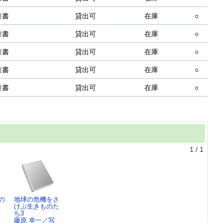
童書
貸出可
在庫
○
童書
貸出可
在庫
○
童書
貸出可
在庫
○
童書
貸出可
在庫
○
童書
貸出可
在庫
○
1
/
1
の
地球の危機をさ
けぶ生きものた
写
ち3
藤原 幸一／写