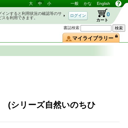
大
中
小
一般
かな
English
0
グインすると利用状況の確認等のサ
ビスを利用できます。
カート
書誌検索
マイライブラリー
 (シリーズ自然いのちひ