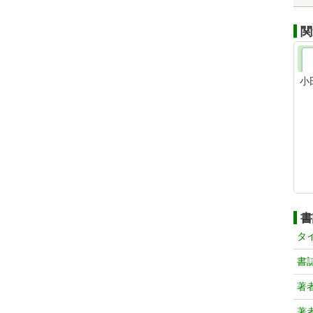
関
小
書
タ
書
著
著