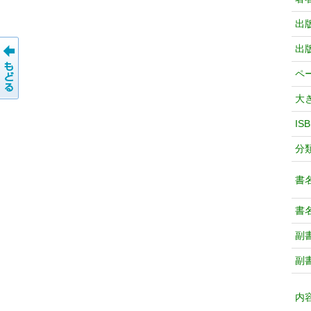
出
出
ペ
大
IS
分
書
書
副
副
内