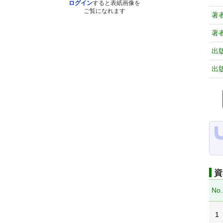
ログイン
すると表紙画像を
ご覧になれます
著
著
出
出
資
No.
1