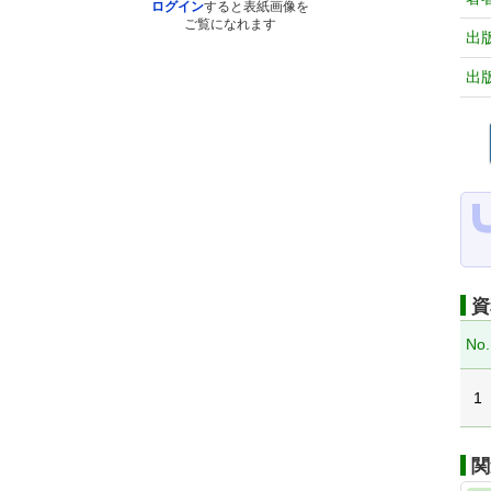
ログイン
すると表紙画像を
ご覧になれます
出
出
資
No.
1
関