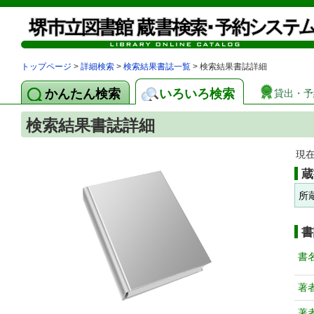
トップページ
>
詳細検索
>
検索結果書誌一覧
> 検索結果書誌詳細
かんたん検索
いろいろ検索
貸出・予
検索結果書誌詳細
現
蔵
所
書
書
著
著