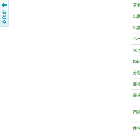
著
出
出
ペ
大
IS
分
書
書
内
件