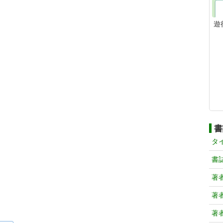
遊
書
タ
書
著
著
著