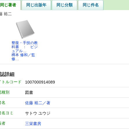
同じ著者
同じ出版年
同じ分類
同じ件名
藤 裕二
整復・手技の教
科書 ： ビジ
ュアル…
樽本 修和／監
修…
誌詳細
イトルコード
1007000914089
誌種別
図書
者名
佐藤 裕二／著
者名ヨミ
サトウ ユウジ
版者
三栄書房