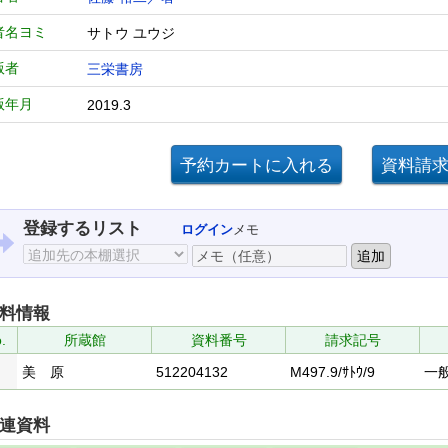
者名ヨミ
サトウ ユウジ
版者
三栄書房
版年月
2019.3
登録するリスト
ログイン
メモ
料情報
.
所蔵館
資料番号
請求記号
美 原
512204132
M497.9/ｻﾄｳ/9
一
連資料