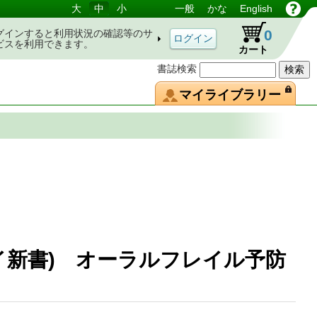
大
中
小
一般
かな
English
0
グインすると利用状況の確認等のサ
ビスを利用できます。
カート
書誌検索
マイライブラリー
イ新書) オーラルフレイル予防