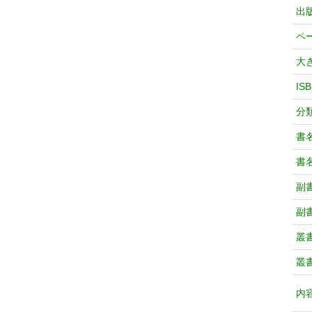
出
ペ
大
IS
分
書
書
副
副
叢
叢
内