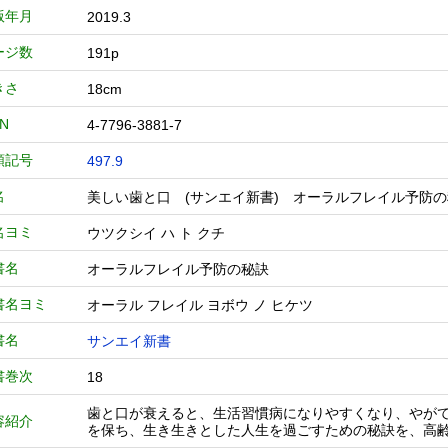
版年月
2019.3
ージ数
191p
きさ
18cm
BN
4-7796-3881-7
類記号
497.9
名
美しい歯と口 (サンエイ新書) オーラルフレイル予
名ヨミ
ウツクシイ ハ ト クチ
書名
オーラルフレイル予防の秘訣
書名ヨミ
オーラル フレイル ヨボウ ノ ヒケツ
書名
サンエイ新書
書巻次
18
歯と口が衰えると、生活習慣病になりやすくなり、やが
容紹介
を保ち、生き生きとした人生を過ごすための秘訣を、高