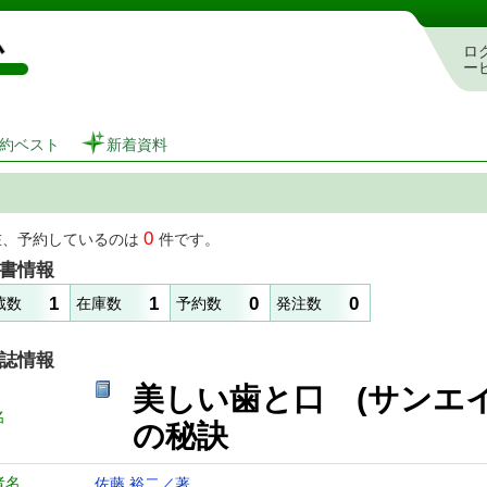
図書館 蔵書検索・予約システム
ロ
ー
約ベスト
新着資料
0
在、予約しているのは
件です。
書情報
1
1
0
0
蔵数
在庫数
予約数
発注数
誌情報
美しい歯と口 (サンエ
名
の秘訣
者名
佐藤 裕二／著