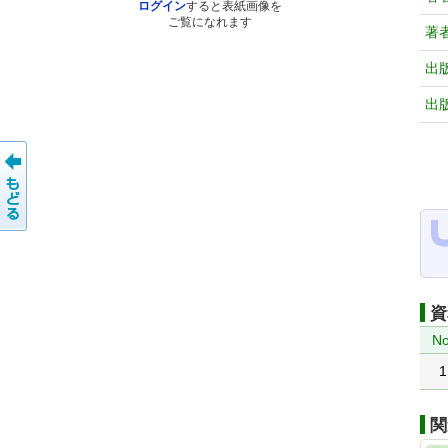
ログイン
すると表紙画像を
ご覧になれます
著
出
出
資
No
1
関