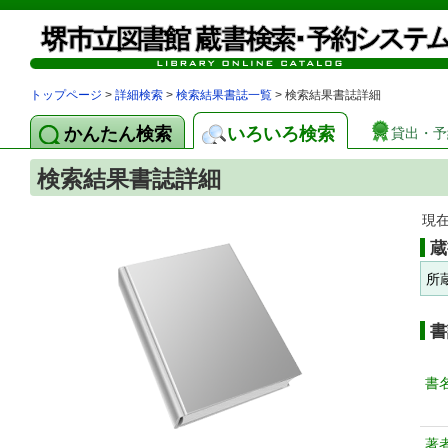
トップページ
>
詳細検索
>
検索結果書誌一覧
> 検索結果書誌詳細
かんたん検索
いろいろ検索
貸出・予
検索結果書誌詳細
現
蔵
所
書
書
著